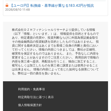
【ユーロ円】転換線・基準線が重なる183.42円が抵抗
2026/08/10 11:48
株式会社ＤＺＨフィナンシャルリサーチより提供している情報
（以下「情報」といいます。）は、 情報提供を目的とするもので
あり、特定通貨の売買や、投資判断ならびに外国為替証拠金取引
その他金融商品の投資勧誘を目的としたものではありません。 投
資に関する最終決定はあくまでお客様ご自身の判断と責任におい
て行ってください。情報の内容につきましては、弊社が正確性、
確実性を保証するものではありません。 また、予告なしに内容を
変更することがありますのでご注意ください。 商用目的で情報の
内容を第三者へ提供、再配信を行うこと、独自に加工すること、
複写もしくは加工したものを第三者に譲渡または使用させること
は出来ません。 情報の内容によって生じた如何なる損害について
も、弊社は一切の責任を負いません。
利用規約・免責事項
特定商取引法に基づく表示
個人情報保護方針