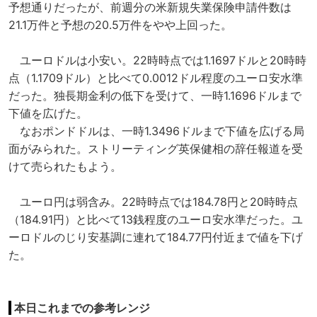
予想通りだったが、前週分の米新規失業保険申請件数は
21.1万件と予想の20.5万件をやや上回った。
ユーロドルは小安い。22時時点では1.1697ドルと20時時
点（1.1709ドル）と比べて0.0012ドル程度のユーロ安水準
だった。独長期金利の低下を受けて、一時1.1696ドルまで
下値を広げた。
なおポンドドルは、一時1.3496ドルまで下値を広げる局
面がみられた。ストリーティング英保健相の辞任報道を受
けて売られたもよう。
ユーロ円は弱含み。22時時点では184.78円と20時時点
（184.91円）と比べて13銭程度のユーロ安水準だった。ユ
ーロドルのじり安基調に連れて184.77円付近まで値を下げ
た。
本日これまでの参考レンジ