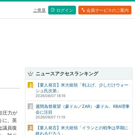
ご意見
ログイン
会員サービスのご案内
ニュースアクセスランキング
【要人発言】米大統領「利上げ、少しだけウォー
シュ氏次第」
2026/08/07 18:16
週間為替展望（豪ドル／ZAR）-豪ドル、RBA理事
会に注目
任圧力が
2026/08/07 11:19
うに、英
は議員復
【要人発言】米大統領「イランとの戦争は早期に
終わるだろう」