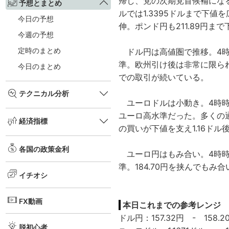
帰し、党の次期党首候補にな
予想とまとめ
ルでは1.3395ドルまで下値
今日の予想
伸。ポンド円も211.89円ま
今週の予想
定時のまとめ
ドル円は高値圏で推移。4時時点
準。欧州引け後は非常に限られ
今日のまとめ
での取引が続いている。
テクニカル分析
ユーロドルは小動き。4時時点では
ユーロ高水準だった。多くの
経済指標
の買いが下値を支え1.16ドル
各国の政策金利
ユーロ円はもみ合い。4時時点で
準。184.70円を挟んでもみ
イチオシ
FX動画
本日これまでの参考レンジ
ドル円：157.32円 - 158.2
脱初心者