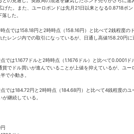
るとの見通し。英政局の混迷を嫌気したポンド売りがさらに進
を広げた。また、ユーロポンドは先月21日以来となる0.8718ポ
で下落した。
では158.18円と2時時点（158.16円）と比べて2銭程度の
たレンジ内での取引になっているが、日通し高値158.20円に
1.1677ドルと2時時点（1.1676ドル）と比べて0.0001
通貨でドル買いが進んでいることが上値を抑えているが、ユー
後半で小動き。
は184.72円と2時時点（184.68円）と比べて4銭程度の
合いが継続している。
0円