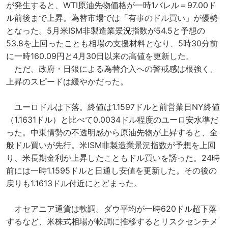
が発生すると、WTI原油先物価格が一時1バレル＝97.00ド
ル前後まで上昇。為替市場では「有事のドル買い」が優勢
となった。5月米ISM非製造業景況指数が54.5と予想の
53.8を上回ったことも相場の支援材料となり、5時30分前
に一時160.09円と4月30日以来の高値を更新した。
ただ、政府・日銀による為替介入への警戒感は根強く、
上昇のスピードは緩やかだった。
ユーロドルは下落。終値は1.1597ドルと前営業日NY終値
（1.1631ドル）と比べて0.0034ドル程度のユーロ安水準だ
った。中東情勢の不透明感から原油先物が上昇すると、全
般ドル買いが先行。米ISM非製造業景況指数が予想を上回
り、米長期金利が上昇したこともドル買いを誘った。24時
前には一時1.1595ドルと日通し安値を更新した。その後の
戻りも1.1613ドル付近にとどまった。
オセアニア通貨は軟調。ダウ平均が一時620ドル超下落
するなど、米株式相場が軟調に推移するとリスクセンチメ