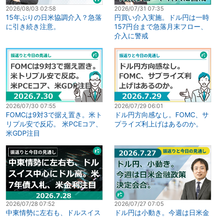
2026/08/03 02:58
2026/07/31 07:35
15年ぶりの日米協調介入？急落
円買い介入実施。ドル円は一時
に引き続き注意。
157円台まで急落月末フロー、
介入に警戒
2026/07/30 07:55
2026/07/29 06:01
FOMCは9対3で据え置き。米ト
ドル円方向感なし。FOMC、サ
リプル安で反応。 米PCEコア、
プライズ利上げはあるのか。
米GDP注目
2026/07/28 07:52
2026/07/27 07:05
中東情勢に左右も、ドルスイス
ドル円は小動き。今週は日米金