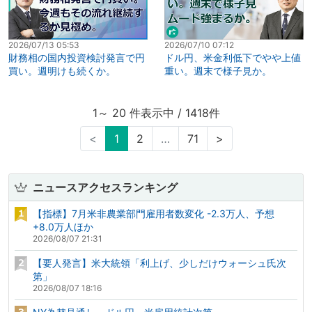
2026/07/13 05:53
2026/07/10 07:12
財務相の国内投資検討発言で円
ドル円、米金利低下でやや上値
買い。週明けも続くか。
重い。週末で様子見か。
1～ 20 件表示中 / 1418件
<
1
2
…
71
>
ニュースアクセスランキング
【指標】7月米非農業部門雇用者数変化 -2.3万人、予想
+8.0万人ほか
2026/08/07 21:31
【要人発言】米大統領「利上げ、少しだけウォーシュ氏次
第」
2026/08/07 18:16