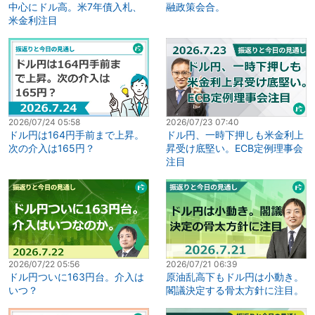
中心にドル高。米7年債入札、
融政策会合。
米金利注目
2026/07/24 05:58
2026/07/23 07:40
ドル円は164円手前まで上昇。
ドル円、一時下押しも米金利上
次の介入は165円？
昇受け底堅い。ECB定例理事会
注目
2026/07/22 05:56
2026/07/21 06:39
ドル円ついに163円台。介入は
原油乱高下もドル円は小動き。
いつ？
閣議決定する骨太方針に注目。