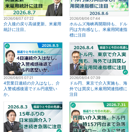
2026/08/07 07:22
2026/08/06 07:44
介入後の戻り高値更新。米雇用
ホルムズ海峡再開期待も、ドル
統計に注目。
円は方向感なし。米雇用関連指
標に注目
2026/08/05 07:21
2026/08/04 07:39
4営業日連続の介入はなし。介
ドル円、東京で介入実施も、海
入警戒感後退でドル円底堅い
外では買戻し米雇用関連指標に
か。
注目