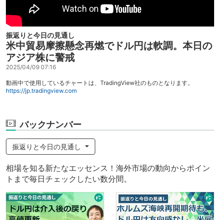
振返りと今日の見通し
米中貿易摩擦懸念再燃でドル円は軟調。本日の
アジア株に警戒
2025/04/09 07:16
動画中で使用しているチャートは、TradingView社のものとなります。
https://jp.tradingview.com
バックナンバー
振返りと今日の見通し
相場を知る新たなエッセンス！海外市場の動向からポイン
トまで毎日チェックしたい数分間。