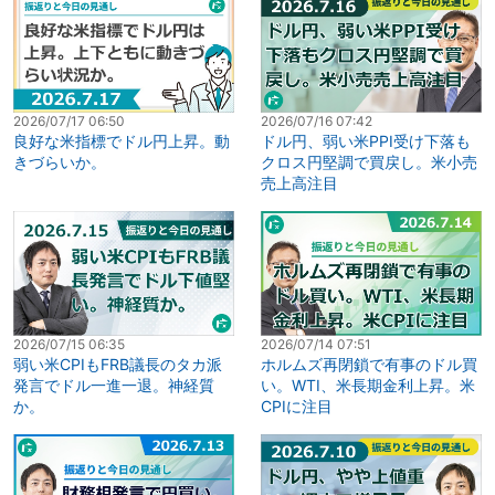
2026/07/17 06:50
2026/07/16 07:42
良好な米指標でドル円上昇。動
ドル円、弱い米PPI受け下落も
きづらいか。
クロス円堅調で買戻し。米小売
売上高注目
2026/07/15 06:35
2026/07/14 07:51
弱い米CPIもFRB議長のタカ派
ホルムズ再閉鎖で有事のドル買
発言でドル一進一退。神経質
い。WTI、米長期金利上昇。米
か。
CPIに注目