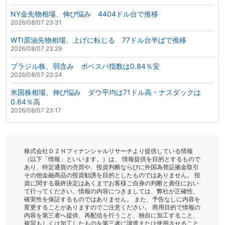
NY金先物相場、伸び悩み 4404ドル台で推移
2026/08/07 23:31
WTI原油先物相場、上げに転じる 77ドル台半ばで推移
2026/08/07 23:29
ブラジル株、弱含み ボベスパ指数は0.84％安
2026/08/07 23:24
米国株相場、伸び悩み ダウ平均は71ドル高・ナスダックは
0.64％高
2026/08/07 23:17
株式会社ＤＺＨフィナンシャルリサーチより提供している情報
（以下「情報」といいます。）は、 情報提供を目的とするもので
あり、特定通貨の売買や、投資判断ならびに外国為替証拠金取引
その他金融商品の投資勧誘を目的としたものではありません。 投
資に関する最終決定はあくまでお客様ご自身の判断と責任におい
て行ってください。情報の内容につきましては、弊社が正確性、
確実性を保証するものではありません。 また、予告なしに内容を
変更することがありますのでご注意ください。 商用目的で情報の
内容を第三者へ提供、再配信を行うこと、独自に加工すること、
複写もしくは加工したものを第三者に譲渡または使用させること