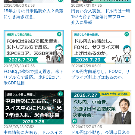
2026/08/03 02:58
2026/07/31 07:35
15年ぶりの日米協調介入？急落
円買い介入実施。ドル円は一時
に引き続き注意。
157円台まで急落月末フロー、
介入に警戒
2026/07/30 07:55
2026/07/29 06:01
FOMCは9対3で据え置き。米ト
ドル円方向感なし。FOMC、サ
リプル安で反応。 米PCEコア、
プライズ利上げはあるのか。
米GDP注目
2026/07/28 07:52
2026/07/27 07:05
中東情勢に左右も、ドルスイス
ドル円は小動き。今週は日米金