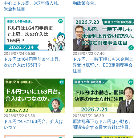
中心にドル高。米7年債入札、
融政策会合。
米金利注目
2026/07/24 05:58
2026/07/23 07:40
ドル円は164円手前まで上昇。
ドル円、一時下押しも米金利上
次の介入は165円？
昇受け底堅い。ECB定例理事会
注目
2026/07/22 05:56
2026/07/21 06:39
ドル円ついに163円台。介入は
原油乱高下もドル円は小動き。
いつ？
閣議決定する骨太方針に注目。