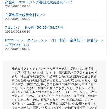
高金利・エマージング各国の政策金利-8／7
2026/08/08 06:40
主要各国の政策金利-8／7
2026/08/08 06:30
7日レンジ ドル円 156.68-158.57円
2026/08/08 06:20
NYマーケットダイジェスト・7日 株高・金利低下・原油高・ド
ル下げ渋り（2）
2026/08/08 06:16
株式会社ＤＺＨフィナンシャルリサーチより提供している情報
（以下「情報」といいます。）は、 情報提供を目的とするもので
あり、特定通貨の売買や、投資判断ならびに外国為替証拠金取引
その他金融商品の投資勧誘を目的としたものではありません。 投
資に関する最終決定はあくまでお客様ご自身の判断と責任におい
て行ってください。情報の内容につきましては、弊社が正確性、
確実性を保証するものではありません。 また、予告なしに内容を
変更することがありますのでご注意ください。 商用目的で情報の
内容を第三者へ提供、再配信を行うこと、独自に加工すること、
複写もしくは加工したものを第三者に譲渡または使用させること
は出来ません。 情報の内容によって生じた如何なる損害について