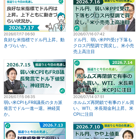
2026/07/17 06:50
2026/07/16 07:42
良好な米指標でドル円上昇。動
ドル円、弱い米PPI受け下落も
きづらいか。
クロス円堅調で買戻し。米小売
売上高注目
2026/07/15 06:35
2026/07/14 07:51
弱い米CPIもFRB議長のタカ派
ホルムズ再閉鎖で有事のドル買
発言でドル一進一退。神経質
い。WTI、米長期金利上昇。米
か。
CPIに注目