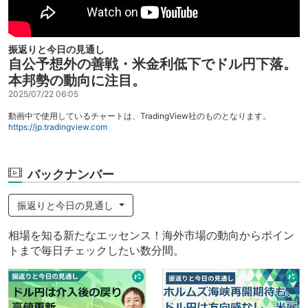
振返りと今日の見通し
自公予想外の善戦・米金利低下でドル円下落。
本邦勢の動向に注目。
2025/07/22 06:05
動画中で使用しているチャートは、TradingView社のものとなります。
https://jp.tradingview.com
バックナンバー
振返りと今日の見通し
相場を知る新たなエッセンス！海外市場の動向からポイン
トまで毎日チェックしたい数分間。