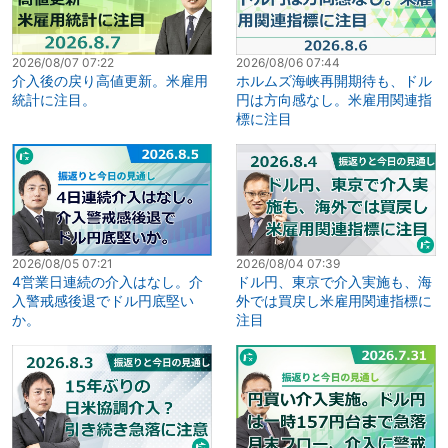
2026/08/07 07:22
2026/08/06 07:44
介入後の戻り高値更新。米雇用
ホルムズ海峡再開期待も、ドル
統計に注目。
円は方向感なし。米雇用関連指
標に注目
2026/08/05 07:21
2026/08/04 07:39
4営業日連続の介入はなし。介
ドル円、東京で介入実施も、海
入警戒感後退でドル円底堅い
外では買戻し米雇用関連指標に
か。
注目