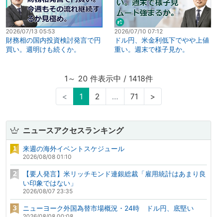
2026/07/13 05:53
2026/07/10 07:12
財務相の国内投資検討発言で円
ドル円、米金利低下でやや上値
買い。週明けも続くか。
重い。週末で様子見か。
1～ 20 件表示中 / 1418件
<
1
2
…
71
>
ニュースアクセスランキング
来週の海外イベントスケジュール
2026/08/08 01:10
【要人発言】米リッチモンド連銀総裁「雇用統計はあまり良
い印象ではない」
2026/08/07 23:35
ニューヨーク外国為替市場概況・24時 ドル円、底堅い
2026/08/08 00:08