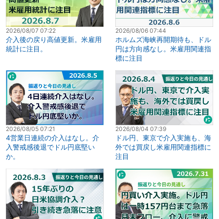
2026/08/07 07:22
2026/08/06 07:44
介入後の戻り高値更新。米雇用
ホルムズ海峡再開期待も、ドル
統計に注目。
円は方向感なし。米雇用関連指
標に注目
2026/08/05 07:21
2026/08/04 07:39
4営業日連続の介入はなし。介
ドル円、東京で介入実施も、海
入警戒感後退でドル円底堅い
外では買戻し米雇用関連指標に
か。
注目