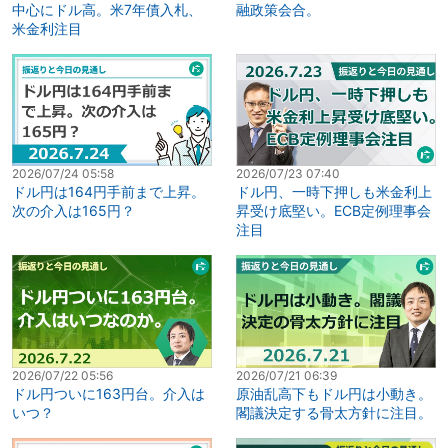
中心にドル高。米7年債入札、
融政策会合。
米金利注目
2026/07/24 05:58
2026/07/23 07:40
ドル円は164円手前まで上昇。
ドル円、一時下押しも米金利上
次の介入は165円？
昇受け底堅い。ECB定例理事会
注目
2026/07/22 05:56
2026/07/21 06:39
ドル円ついに163円台。介入は
原油乱高下もドル円は小動き。
いつ？
閣議決定する骨太方針に注目。