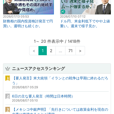
2026/07/13 05:53
2026/07/10 07:12
財務相の国内投資検討発言で円
ドル円、米金利低下でやや上値
買い。週明けも続くか。
重い。週末で様子見か。
1～ 20 件表示中 / 1418件
<
1
2
…
71
>
ニュースアクセスランキング
【要人発言】米大統領「イランとの戦争は早期に終わるだろ
う」
2026/08/07 05:29
6日の主な要人発言（時間は日本時間）
2026/08/07 05:10
【メキシコ中銀声明】「先行きについては政策金利を現在の