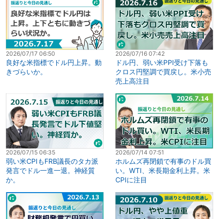
2026/07/17 06:50
2026/07/16 07:42
良好な米指標でドル円上昇。動
ドル円、弱い米PPI受け下落も
きづらいか。
クロス円堅調で買戻し。米小売
売上高注目
2026/07/15 06:35
2026/07/14 07:51
弱い米CPIもFRB議長のタカ派
ホルムズ再閉鎖で有事のドル買
発言でドル一進一退。神経質
い。WTI、米長期金利上昇。米
か。
CPIに注目