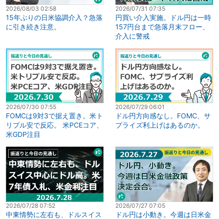
2026/08/03 02:58
2026/07/31 07:35
15年ぶりの日米協調介入？急落
円買い介入実施。ドル円は一時
に引き続き注意。
157円台まで急落月末フロー、
介入に警戒
2026/07/30 07:55
2026/07/29 06:01
FOMCは9対3で据え置き。米ト
ドル円方向感なし。FOMC、サ
リプル安で反応。 米PCEコア、
プライズ利上げはあるのか。
米GDP注目
2026/07/28 07:52
2026/07/27 07:05
中東情勢に左右も、ドルスイス
ドル円は小動き。今週は日米金