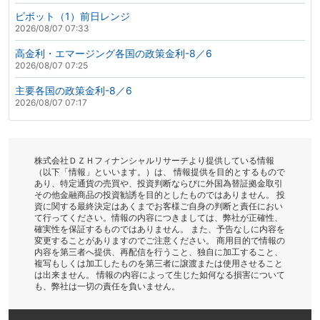
ピボット（1）前日レンジ
2026/08/07 07:33
高金利・エマージング各国の政策金利-8／6
2026/08/07 07:25
主要各国の政策金利-8／6
2026/08/07 07:17
株式会社ＤＺＨフィナンシャルリサーチより提供している情報
（以下「情報」といいます。）は、 情報提供を目的とするもので
あり、特定通貨の売買や、投資判断ならびに外国為替証拠金取引
その他金融商品の投資勧誘を目的としたものではありません。 投
資に関する最終決定はあくまでお客様ご自身の判断と責任におい
て行ってください。情報の内容につきましては、弊社が正確性、
確実性を保証するものではありません。 また、予告なしに内容を
変更することがありますのでご注意ください。 商用目的で情報の
内容を第三者へ提供、再配信を行うこと、独自に加工すること、
複写もしくは加工したものを第三者に譲渡または使用させること
は出来ません。 情報の内容によって生じた如何なる損害について
も、弊社は一切の責任を負いません。