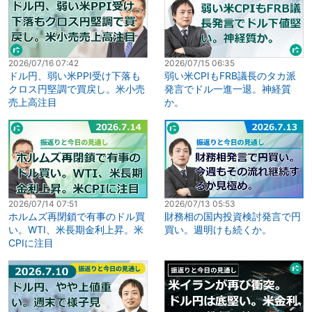
2026/07/16 07:42
2026/07/15 06:35
ドル円、弱い米PPI受け下落も
弱い米CPIもFRB議長のタカ派
クロス円堅調で買戻し。米小売
発言でドル一進一退。神経質
売上高注目
か。
2026/07/14 07:51
2026/07/13 05:53
ホルムズ再閉鎖で有事のドル買
財務相の国内投資検討発言で円
い。WTI、米長期金利上昇。米
買い。週明けも続くか。
CPIに注目