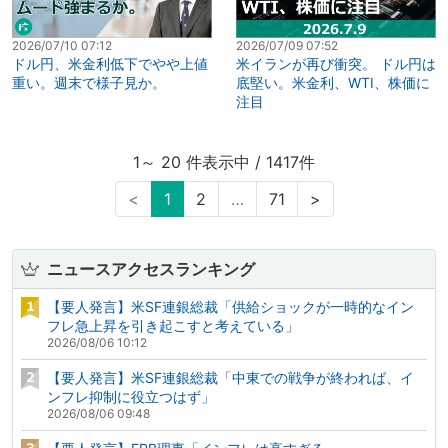
2026/07/10 07:12
2026/07/09 07:52
ドル円、米金利低下でやや上値
米イランが再び衝突。 ドル円は
重い。週末で様子見か。
底堅い。米金利、WTI、株価に
注目
1～ 20 件表示中 / 1417件
<
1
2
…
71
>
ニュースアクセスランキング
【要人発言】米SF連銀総裁「供給ショックが一時的なイン
フレ急上昇を引き起こすと考えている」
2026/08/06 10:12
【要人発言】米SF連銀総裁「中東での戦争が終われば、イ
ンフレ抑制に役立つはず」
2026/08/06 09:48