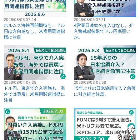
2026/08/06 07:44
2026/08/05 07:21
ホルムズ海峡再開期待も、ドル
4営業日連続の介入はなし。介
円は方向感なし。米雇用関連指
入警戒感後退でドル円底堅い
標に注目
か。
2026/08/04 07:39
2026/08/03 02:58
ドル円、東京で介入実施も、海
15年ぶりの日米協調介入？急落
外では買戻し米雇用関連指標に
に引き続き注意。
注目