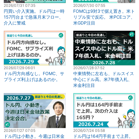
2026/07/31 07:35
2026/07/30 07:55
円買い介入実施。ドル円は一時
FOMCは9対3で据え置き。米ト
157円台まで急落月末フロー、
リプル安で反応。 米PCEコア、
介入に警戒
米GDP注目
2026/07/29 06:01
2026/07/28 07:52
ドル円方向感なし。FOMC、サ
中東情勢に左右も、ドルスイス
プライズ利上げはあるのか。
中心にドル高。米7年債入札、
米金利注目
2026/07/27 07:05
2026/07/24 05:58
ドル円は小動き。今週は日米金
ドル円は164円手前まで上昇。