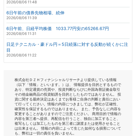
2026/08/06 11:48
6日午前の債券先物相場、続伸
2026/08/06 11:39
6日午前、日経平均株価 1033.77円安の65266.67円
2026/08/06 11:31
日足テクニカル・豪ドル円＝5日続落に対する反動が続くかに注
目
2026/08/06 11:22
株式会社ＤＺＨフィナンシャルリサーチより提供している情報
（以下「情報」といいます。）は、 情報提供を目的とするもので
あり、特定通貨の売買や、投資判断ならびに外国為替証拠金取引
その他金融商品の投資勧誘を目的としたものではありません。 投
資に関する最終決定はあくまでお客様ご自身の判断と責任におい
て行ってください。情報の内容につきましては、弊社が正確性、
確実性を保証するものではありません。 また、予告なしに内容を
変更することがありますのでご注意ください。 商用目的で情報の
内容を第三者へ提供、再配信を行うこと、独自に加工すること、
複写もしくは加工したものを第三者に譲渡または使用させること
は出来ません。 情報の内容によって生じた如何なる損害について
も、弊社は一切の責任を負いません。