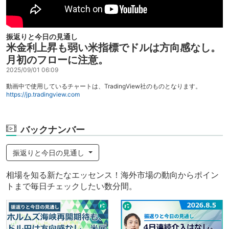
振返りと今日の見通し
米金利上昇も弱い米指標でドルは方向感なし。
月初のフローに注意。
2025/09/01 06:09
動画中で使用しているチャートは、TradingView社のものとなります。
https://jp.tradingview.com
バックナンバー
振返りと今日の見通し
相場を知る新たなエッセンス！海外市場の動向からポイン
トまで毎日チェックしたい数分間。