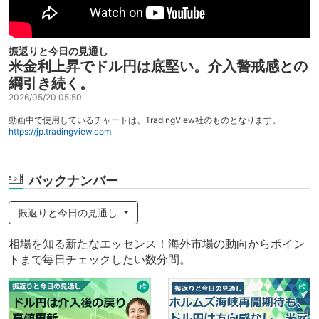
振返りと今日の見通し
米金利上昇でドル円は底堅い。介入警戒感との
綱引き続く。
2026/05/20 05:50
動画中で使用しているチャートは、TradingView社のものとなります。
https://jp.tradingview.com
バックナンバー
振返りと今日の見通し
相場を知る新たなエッセンス！海外市場の動向からポイン
トまで毎日チェックしたい数分間。