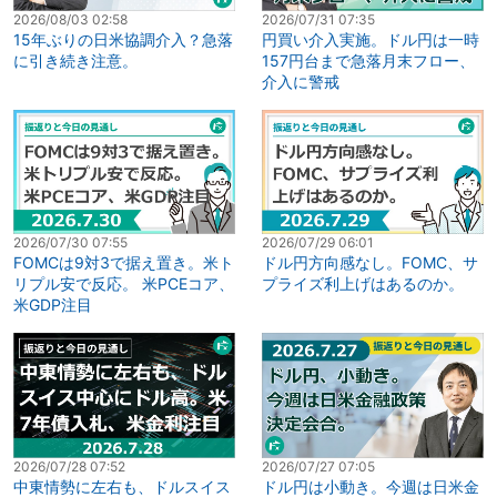
2026/08/03 02:58
2026/07/31 07:35
15年ぶりの日米協調介入？急落
円買い介入実施。ドル円は一時
に引き続き注意。
157円台まで急落月末フロー、
介入に警戒
2026/07/30 07:55
2026/07/29 06:01
FOMCは9対3で据え置き。米ト
ドル円方向感なし。FOMC、サ
リプル安で反応。 米PCEコア、
プライズ利上げはあるのか。
米GDP注目
2026/07/28 07:52
2026/07/27 07:05
中東情勢に左右も、ドルスイス
ドル円は小動き。今週は日米金