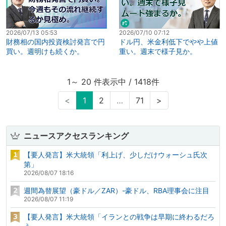
2026/07/13 05:53
2026/07/10 07:12
財務相の国内投資検討発言で円
ドル円、米金利低下でやや上値
買い。週明けも続くか。
重い。週末で様子見か。
1～ 20 件表示中 / 1418件
<
1
2
…
71
>
ニュースアクセスランキング
【要人発言】米大統領「利上げ、少しだけウォーシュ氏次
第」
2026/08/07 18:16
週間為替展望（豪ドル／ZAR）-豪ドル、RBA理事会に注目
2026/08/07 11:19
【要人発言】米大統領「イランとの戦争は早期に終わるだろ