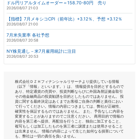
ドル円リアルタイムオーダー＝158.70-80円 売り
2026/08/07 21:03
【指標】7月メキシコCPI（前年比）+3.12％、予想 +3.12％
2026/08/07 21:00
7月米失業率 各社予想
2026/08/07 20:58
NY株見通し－米7月雇用統計に注目
2026/08/07 20:53
株式会社ＤＺＨフィナンシャルリサーチより提供している情報
（以下「情報」といいます。）は、 情報提供を目的とするもので
あり、特定通貨の売買や、投資判断ならびに外国為替証拠金取引
その他金融商品の投資勧誘を目的としたものではありません。 投
資に関する最終決定はあくまでお客様ご自身の判断と責任におい
て行ってください。情報の内容につきましては、弊社が正確性、
確実性を保証するものではありません。 また、予告なしに内容を
変更することがありますのでご注意ください。 商用目的で情報の
内容を第三者へ提供、再配信を行うこと、独自に加工すること、
複写もしくは加工したものを第三者に譲渡または使用させること
は出来ません。 情報の内容によって生じた如何なる損害について
も、弊社は一切の責任を負いません。