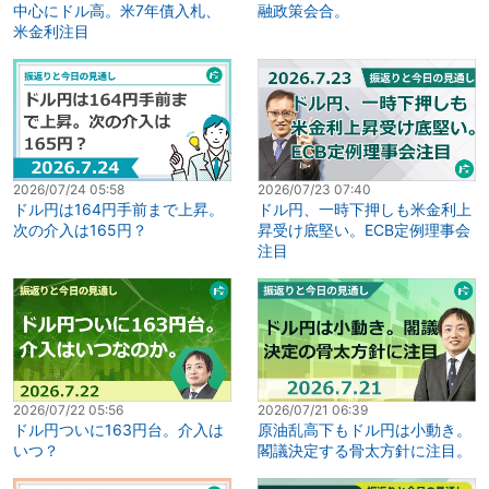
中心にドル高。米7年債入札、
融政策会合。
米金利注目
2026/07/24 05:58
2026/07/23 07:40
ドル円は164円手前まで上昇。
ドル円、一時下押しも米金利上
次の介入は165円？
昇受け底堅い。ECB定例理事会
注目
2026/07/22 05:56
2026/07/21 06:39
ドル円ついに163円台。介入は
原油乱高下もドル円は小動き。
いつ？
閣議決定する骨太方針に注目。