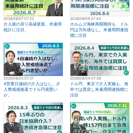
2026/08/07 07:22
2026/08/06 07:44
介入後の戻り高値更新。米雇用
ホルムズ海峡再開期待も、ドル
統計に注目。
円は方向感なし。米雇用関連指
標に注目
2026/08/05 07:21
2026/08/04 07:39
4営業日連続の介入はなし。介
ドル円、東京で介入実施も、海
入警戒感後退でドル円底堅い
外では買戻し米雇用関連指標に
か。
注目