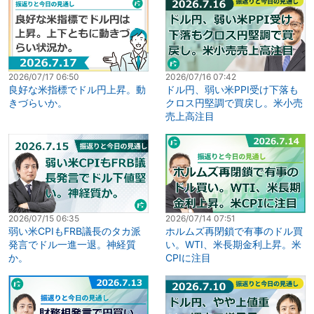
2026/07/17 06:50
2026/07/16 07:42
良好な米指標でドル円上昇。動
ドル円、弱い米PPI受け下落も
きづらいか。
クロス円堅調で買戻し。米小売
売上高注目
2026/07/15 06:35
2026/07/14 07:51
弱い米CPIもFRB議長のタカ派
ホルムズ再閉鎖で有事のドル買
発言でドル一進一退。神経質
い。WTI、米長期金利上昇。米
か。
CPIに注目