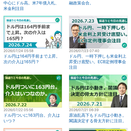
中心にドル高。米7年債入札、
融政策会合。
米金利注目
2026/07/24 05:58
2026/07/23 07:40
ドル円は164円手前まで上昇。
ドル円、一時下押しも米金利上
次の介入は165円？
昇受け底堅い。ECB定例理事会
注目
2026/07/22 05:56
2026/07/21 06:39
ドル円ついに163円台。介入は
原油乱高下もドル円は小動き。
いつ？
閣議決定する骨太方針に注目。