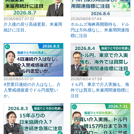
2026/08/07 07:22
2026/08/06 07:44
介入後の戻り高値更新。米雇用
ホルムズ海峡再開期待も、ドル
統計に注目。
円は方向感なし。米雇用関連指
標に注目
2026/08/05 07:21
2026/08/04 07:39
4営業日連続の介入はなし。介
ドル円、東京で介入実施も、海
入警戒感後退でドル円底堅い
外では買戻し米雇用関連指標に
か。
注目