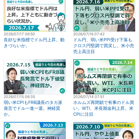
2026/07/17 06:50
2026/07/16 07:42
良好な米指標でドル円上昇。動
ドル円、弱い米PPI受け下落も
きづらいか。
クロス円堅調で買戻し。米小売
売上高注目
2026/07/15 06:35
2026/07/14 07:51
弱い米CPIもFRB議長のタカ派
ホルムズ再閉鎖で有事のドル買
発言でドル一進一退。神経質
い。WTI、米長期金利上昇。米
か。
CPIに注目