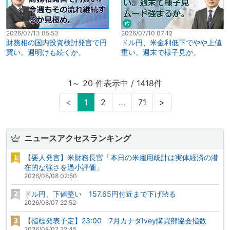
2026/07/13 05:53
2026/07/10 07:12
財務相の国内投資検討発言で円
ドル円、米金利低下でやや上値
買い。週明けも続くか。
重い。週末で様子見か。
1～ 20 件表示中 / 1418件
<
1
2
…
71
>
ニュースアクセスランキング
【要人発言】米財務長官「本日の米雇用統計は実体経済の潜
在的な強さを過小評価」
2026/08/08 02:50
ドル円、下値堅い 157.65円付近まで下げ渋る
2026/08/07 22:52
【指標発表予定】23:00 7月カナダIvey購買部協会指数
2026/08/07 22:45