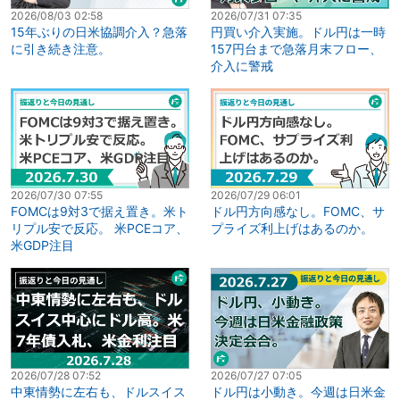
2026/08/03 02:58
2026/07/31 07:35
15年ぶりの日米協調介入？急落
円買い介入実施。ドル円は一時
に引き続き注意。
157円台まで急落月末フロー、
介入に警戒
2026/07/30 07:55
2026/07/29 06:01
FOMCは9対3で据え置き。米ト
ドル円方向感なし。FOMC、サ
リプル安で反応。 米PCEコア、
プライズ利上げはあるのか。
米GDP注目
2026/07/28 07:52
2026/07/27 07:05
中東情勢に左右も、ドルスイス
ドル円は小動き。今週は日米金