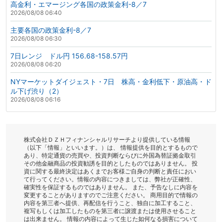
高金利・エマージング各国の政策金利-8／7
2026/08/08 06:40
主要各国の政策金利-8／7
2026/08/08 06:30
7日レンジ ドル円 156.68-158.57円
2026/08/08 06:20
NYマーケットダイジェスト・7日 株高・金利低下・原油高・ド
ル下げ渋り（2）
2026/08/08 06:16
株式会社ＤＺＨフィナンシャルリサーチより提供している情報
（以下「情報」といいます。）は、 情報提供を目的とするもので
あり、特定通貨の売買や、投資判断ならびに外国為替証拠金取引
その他金融商品の投資勧誘を目的としたものではありません。 投
資に関する最終決定はあくまでお客様ご自身の判断と責任におい
て行ってください。情報の内容につきましては、弊社が正確性、
確実性を保証するものではありません。 また、予告なしに内容を
変更することがありますのでご注意ください。 商用目的で情報の
内容を第三者へ提供、再配信を行うこと、独自に加工すること、
複写もしくは加工したものを第三者に譲渡または使用させること
は出来ません。 情報の内容によって生じた如何なる損害について