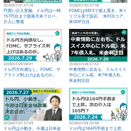
2026/07/31 07:35
2026/07/30 07:55
円買い介入実施。ドル円は一時
FOMCは9対3で据え置き。米ト
157円台まで急落月末フロー、
リプル安で反応。 米PCEコア、
介入に警戒
米GDP注目
2026/07/29 06:01
2026/07/28 07:52
ドル円方向感なし。FOMC、サ
中東情勢に左右も、ドルスイス
プライズ利上げはあるのか。
中心にドル高。米7年債入札、
米金利注目
2026/07/27 07:05
2026/07/24 05:58
ドル円は小動き。今週は日米金
ドル円は164円手前まで上昇。