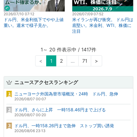
2026/07/10 07:12
2026/07/09 07:52
ドル円、米金利低下でやや上値
米イランが再び衝突。 ドル円は
重い。週末で様子見か。
底堅い。米金利、WTI、株価に
注目
1～ 20 件表示中 / 1417件
<
1
2
…
71
>
ニュースアクセスランキング
ニューヨーク外国為替市場概況・24時 ドル円、急伸
2026/08/07 00:07
ドル円、さらに上昇 一時158.46円まで上げる
2026/08/07 00:20
ドル円、一時158.26円まで急伸 ストップ買い誘発
2026/08/06 23:13