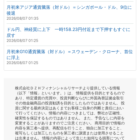
月初来アジア通貨騰落（対ドル）＝シンガポール・ドル、9位に
後退
2026/08/07 01:35
ドル円、神経質に上下 一時158.23円付近まで下押すもすぐに
戻す
2026/08/07 01:25
月初来G10通貨騰落（対ドル）＝スウェーデン・クローナ、首位
に浮上
2026/08/07 01:25
株式会社ＤＺＨフィナンシャルリサーチより提供している情報
（以下「情報」といいます。）は、 情報提供を目的とするもので
あり、特定通貨の売買や、投資判断ならびに外国為替証拠金取引
その他金融商品の投資勧誘を目的としたものではありません。 投
資に関する最終決定はあくまでお客様ご自身の判断と責任におい
て行ってください。情報の内容につきましては、弊社が正確性、
確実性を保証するものではありません。 また、予告なしに内容を
変更することがありますのでご注意ください。 商用目的で情報の
内容を第三者へ提供、再配信を行うこと、独自に加工すること、
複写もしくは加工したものを第三者に譲渡または使用させること
は出来ません。 情報の内容によって生じた如何なる損害について