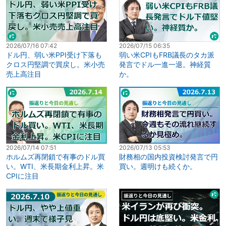
2026/07/16 07:42
2026/07/15 06:35
ドル円、弱い米PPI受け下落も
弱い米CPIもFRB議長のタカ派
クロス円堅調で買戻し。米小売
発言でドル一進一退。神経質
売上高注目
か。
2026/07/14 07:51
2026/07/13 05:53
ホルムズ再閉鎖で有事のドル買
財務相の国内投資検討発言で円
い。WTI、米長期金利上昇。米
買い。週明けも続くか。
CPIに注目