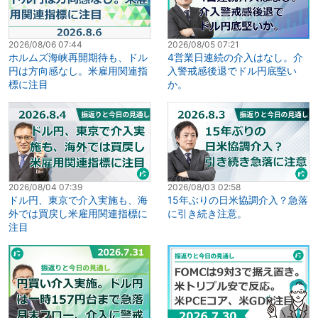
2026/08/06 07:44
2026/08/05 07:21
ホルムズ海峡再開期待も、ドル
4営業日連続の介入はなし。介
円は方向感なし。米雇用関連指
入警戒感後退でドル円底堅い
標に注目
か。
2026/08/04 07:39
2026/08/03 02:58
ドル円、東京で介入実施も、海
15年ぶりの日米協調介入？急落
外では買戻し米雇用関連指標に
に引き続き注意。
注目