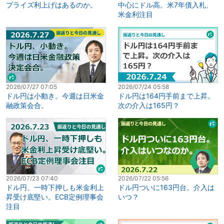
プライズ利上げはあるのか。
中心にドル高。米7年債入札、
米金利注目
2026/07/27 07:05
2026/07/24 05:58
ドル円は小動き。今週は日米金
ドル円は164円手前まで上昇。
融政策会合。
次の介入は165円？
2026/07/23 07:40
2026/07/22 05:56
ドル円、一時下押しも米金利上
ドル円ついに163円台。介入は
昇受け底堅い。ECB定例理事会
いつ？
注目