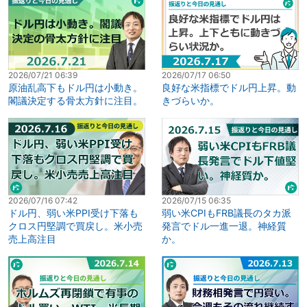
2026/07/21 06:39
2026/07/17 06:50
原油乱高下もドル円は小動き。
良好な米指標でドル円上昇。動
閣議決定する骨太方針に注目。
きづらいか。
2026/07/16 07:42
2026/07/15 06:35
ドル円、弱い米PPI受け下落も
弱い米CPIもFRB議長のタカ派
クロス円堅調で買戻し。米小売
発言でドル一進一退。神経質
売上高注目
か。