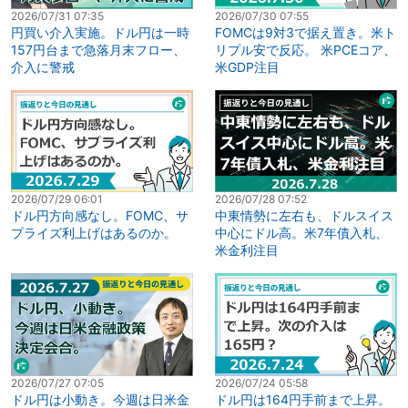
2026/07/31 07:35
2026/07/30 07:55
円買い介入実施。ドル円は一時
FOMCは9対3で据え置き。米ト
157円台まで急落月末フロー、
リプル安で反応。 米PCEコア、
介入に警戒
米GDP注目
2026/07/29 06:01
2026/07/28 07:52
ドル円方向感なし。FOMC、サ
中東情勢に左右も、ドルスイス
プライズ利上げはあるのか。
中心にドル高。米7年債入札、
米金利注目
2026/07/27 07:05
2026/07/24 05:58
ドル円は小動き。今週は日米金
ドル円は164円手前まで上昇。