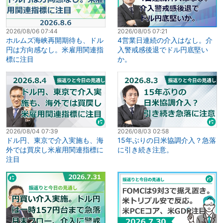
2026/08/06 07:44
2026/08/05 07:21
ホルムズ海峡再開期待も、ドル
4営業日連続の介入はなし。介
円は方向感なし。米雇用関連指
入警戒感後退でドル円底堅い
標に注目
か。
2026/08/04 07:39
2026/08/03 02:58
ドル円、東京で介入実施も、海
15年ぶりの日米協調介入？急落
外では買戻し米雇用関連指標に
に引き続き注意。
注目