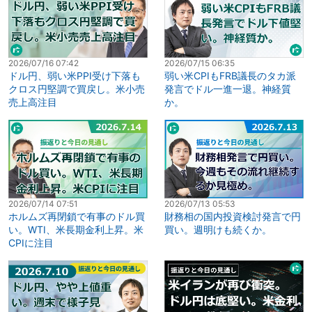
2026/07/16 07:42
2026/07/15 06:35
ドル円、弱い米PPI受け下落も
弱い米CPIもFRB議長のタカ派
クロス円堅調で買戻し。米小売
発言でドル一進一退。神経質
売上高注目
か。
2026/07/14 07:51
2026/07/13 05:53
ホルムズ再閉鎖で有事のドル買
財務相の国内投資検討発言で円
い。WTI、米長期金利上昇。米
買い。週明けも続くか。
CPIに注目