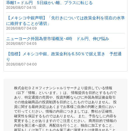
乖離1＝ドル円 5日線かい離、プラスに転じる
2026/08/07 04:15
【メキシコ中銀声明】「先行きについては政策金利を現在の水準
に維持することが適切」
2026/08/07 04:09
ニューヨーク外国為替市場概況･4時 ドル円、伸び悩み
2026/08/07 04:05
【指標】メキシコ中銀、政策金利を6.50％で据え置き 予想通
り
2026/08/07 04:00
株式会社ＤＺＨフィナンシャルリサーチより提供している情報
（以下「情報」といいます。）は、 情報提供を目的とするもので
あり、特定通貨の売買や、投資判断ならびに外国為替証拠金取引
その他金融商品の投資勧誘を目的としたものではありません。 投
資に関する最終決定はあくまでお客様ご自身の判断と責任におい
て行ってください。情報の内容につきましては、弊社が正確性、
確実性を保証するものではありません。 また、予告なしに内容を
変更することがありますのでご注意ください。 商用目的で情報の
内容を第三者へ提供、再配信を行うこと、独自に加工すること、
複写もしくは加工したものを第三者に譲渡または使用させること