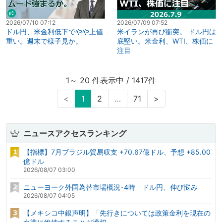
2026/07/10 07:12
2026/07/09 07:52
ドル円、米金利低下でやや上値
米イランが再び衝突。 ドル円は
重い。週末で様子見か。
底堅い。米金利、WTI、株価に
注目
1～ 20 件表示中 / 1417件
<
1
2
…
71
>
ニュースアクセスランキング
【指標】7月ブラジル貿易収支 +70.67億ドル、予想 +85.00
億ドル
2026/08/07 03:00
ニューヨーク外国為替市場概況･4時 ドル円、伸び悩み
2026/08/07 04:05
【メキシコ中銀声明】「先行きについては政策金利を現在の