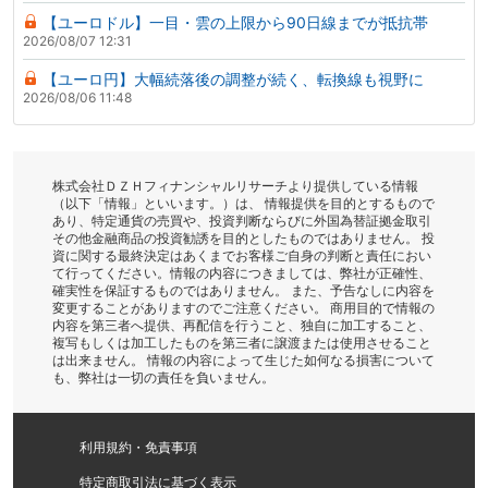
【ユーロドル】一目・雲の上限から90日線までが抵抗帯
2026/08/07 12:31
【ユーロ円】大幅続落後の調整が続く、転換線も視野に
2026/08/06 11:48
株式会社ＤＺＨフィナンシャルリサーチより提供している情報
（以下「情報」といいます。）は、 情報提供を目的とするもので
あり、特定通貨の売買や、投資判断ならびに外国為替証拠金取引
その他金融商品の投資勧誘を目的としたものではありません。 投
資に関する最終決定はあくまでお客様ご自身の判断と責任におい
て行ってください。情報の内容につきましては、弊社が正確性、
確実性を保証するものではありません。 また、予告なしに内容を
変更することがありますのでご注意ください。 商用目的で情報の
内容を第三者へ提供、再配信を行うこと、独自に加工すること、
複写もしくは加工したものを第三者に譲渡または使用させること
は出来ません。 情報の内容によって生じた如何なる損害について
も、弊社は一切の責任を負いません。
利用規約・免責事項
特定商取引法に基づく表示