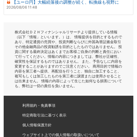
【ユーロ円】大幅続落後の調整が続く、転換線も視野に
2026/08/06 11:48
株式会社ＤＺＨフィナンシャルリサーチより提供している情報
（以下「情報」といいます。）は、 情報提供を目的とするもので
あり、特定通貨の売買や、投資判断ならびに外国為替証拠金取引
その他金融商品の投資勧誘を目的としたものではありません。 投
資に関する最終決定はあくまでお客様ご自身の判断と責任におい
て行ってください。情報の内容につきましては、弊社が正確性、
確実性を保証するものではありません。 また、予告なしに内容を
変更することがありますのでご注意ください。 商用目的で情報の
内容を第三者へ提供、再配信を行うこと、独自に加工すること、
複写もしくは加工したものを第三者に譲渡または使用させること
は出来ません。 情報の内容によって生じた如何なる損害について
も、弊社は一切の責任を負いません。
利用規約・免責事項
特定商取引法に基づく表示
個人情報保護方針
ウェブサイト上での個人情報の取扱いについて