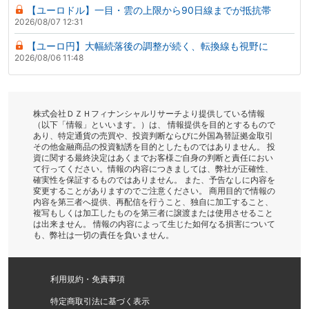
【ユーロドル】一目・雲の上限から90日線までが抵抗帯
2026/08/07 12:31
【ユーロ円】大幅続落後の調整が続く、転換線も視野に
2026/08/06 11:48
株式会社ＤＺＨフィナンシャルリサーチより提供している情報
（以下「情報」といいます。）は、 情報提供を目的とするもので
あり、特定通貨の売買や、投資判断ならびに外国為替証拠金取引
その他金融商品の投資勧誘を目的としたものではありません。 投
資に関する最終決定はあくまでお客様ご自身の判断と責任におい
て行ってください。情報の内容につきましては、弊社が正確性、
確実性を保証するものではありません。 また、予告なしに内容を
変更することがありますのでご注意ください。 商用目的で情報の
内容を第三者へ提供、再配信を行うこと、独自に加工すること、
複写もしくは加工したものを第三者に譲渡または使用させること
は出来ません。 情報の内容によって生じた如何なる損害について
も、弊社は一切の責任を負いません。
利用規約・免責事項
特定商取引法に基づく表示