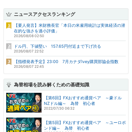
ニュースアクセスランキング
【要人発言】米財務長官「本日の米雇用統計は実体経済の潜
在的な強さを過小評価」
2026/08/08 02:50
ドル円、下値堅い 157.65円付近まで下げ渋る
2026/08/07 22:52
【指標発表予定】23:00 7月カナダIvey購買部協会指数
2026/08/07 22:45
為替相場を読み解くための基礎知識
【第6回】FXおすすめ通貨ペア ～豪ドル
NZドル編～ 為替 初心者
2022/07/30 06:32
【第5回】FXおすすめ通貨ペア ～ユーロポ
ンド編～ 為替 初心者