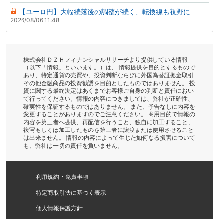
【ユーロ円】大幅続落後の調整が続く、転換線も視野に
2026/08/06 11:48
株式会社ＤＺＨフィナンシャルリサーチより提供している情報
（以下「情報」といいます。）は、 情報提供を目的とするもので
あり、特定通貨の売買や、投資判断ならびに外国為替証拠金取引
その他金融商品の投資勧誘を目的としたものではありません。 投
資に関する最終決定はあくまでお客様ご自身の判断と責任におい
て行ってください。情報の内容につきましては、弊社が正確性、
確実性を保証するものではありません。 また、予告なしに内容を
変更することがありますのでご注意ください。 商用目的で情報の
内容を第三者へ提供、再配信を行うこと、独自に加工すること、
複写もしくは加工したものを第三者に譲渡または使用させること
は出来ません。 情報の内容によって生じた如何なる損害について
も、弊社は一切の責任を負いません。
利用規約・免責事項
特定商取引法に基づく表示
個人情報保護方針