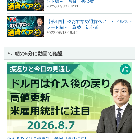
ンド編～ 為替 初心者
2022/07/30 06:31
【第4回】FXおすすめ通貨ペア ～ドルスト
レート編～ 為替 初心者
2022/06/18 06:42
朝の5分に動画で確認
介入後の戻り高値更新。米雇用統計に注目。