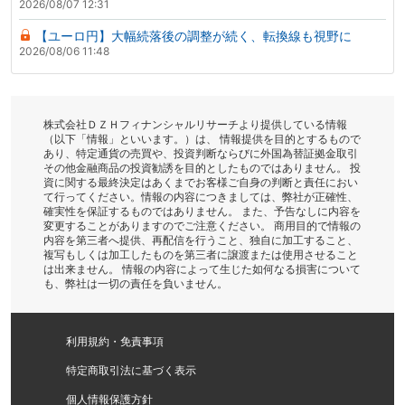
2026/08/07 12:31
【ユーロ円】大幅続落後の調整が続く、転換線も視野に
2026/08/06 11:48
株式会社ＤＺＨフィナンシャルリサーチより提供している情報
（以下「情報」といいます。）は、 情報提供を目的とするもので
あり、特定通貨の売買や、投資判断ならびに外国為替証拠金取引
その他金融商品の投資勧誘を目的としたものではありません。 投
資に関する最終決定はあくまでお客様ご自身の判断と責任におい
て行ってください。情報の内容につきましては、弊社が正確性、
確実性を保証するものではありません。 また、予告なしに内容を
変更することがありますのでご注意ください。 商用目的で情報の
内容を第三者へ提供、再配信を行うこと、独自に加工すること、
複写もしくは加工したものを第三者に譲渡または使用させること
は出来ません。 情報の内容によって生じた如何なる損害について
も、弊社は一切の責任を負いません。
利用規約・免責事項
特定商取引法に基づく表示
個人情報保護方針