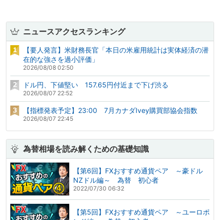
ニュースアクセスランキング
【要人発言】米財務長官「本日の米雇用統計は実体経済の潜
在的な強さを過小評価」
2026/08/08 02:50
ドル円、下値堅い 157.65円付近まで下げ渋る
2026/08/07 22:52
【指標発表予定】23:00 7月カナダIvey購買部協会指数
2026/08/07 22:45
為替相場を読み解くための基礎知識
【第6回】FXおすすめ通貨ペア ～豪ドル
NZドル編～ 為替 初心者
2022/07/30 06:32
【第5回】FXおすすめ通貨ペア ～ユーロポ