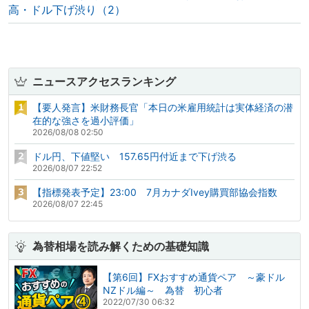
高・ドル下げ渋り（2）
ニュースアクセスランキング
【要人発言】米財務長官「本日の米雇用統計は実体経済の潜
在的な強さを過小評価」
2026/08/08 02:50
ドル円、下値堅い 157.65円付近まで下げ渋る
2026/08/07 22:52
【指標発表予定】23:00 7月カナダIvey購買部協会指数
2026/08/07 22:45
為替相場を読み解くための基礎知識
【第6回】FXおすすめ通貨ペア ～豪ドル
NZドル編～ 為替 初心者
2022/07/30 06:32