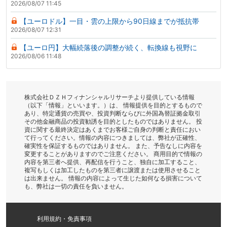
2026/08/07 11:45
【ユーロドル】一目・雲の上限から90日線までが抵抗帯
2026/08/07 12:31
【ユーロ円】大幅続落後の調整が続く、転換線も視野に
2026/08/06 11:48
株式会社ＤＺＨフィナンシャルリサーチより提供している情報
（以下「情報」といいます。）は、 情報提供を目的とするもので
あり、特定通貨の売買や、投資判断ならびに外国為替証拠金取引
その他金融商品の投資勧誘を目的としたものではありません。 投
資に関する最終決定はあくまでお客様ご自身の判断と責任におい
て行ってください。情報の内容につきましては、弊社が正確性、
確実性を保証するものではありません。 また、予告なしに内容を
変更することがありますのでご注意ください。 商用目的で情報の
内容を第三者へ提供、再配信を行うこと、独自に加工すること、
複写もしくは加工したものを第三者に譲渡または使用させること
は出来ません。 情報の内容によって生じた如何なる損害について
も、弊社は一切の責任を負いません。
利用規約・免責事項