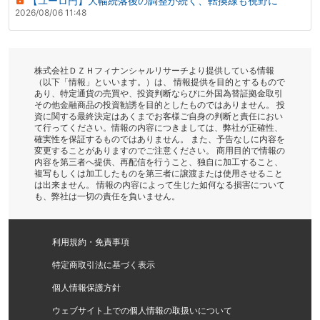
【ユーロ円】大幅続落後の調整が続く、転換線も視野に
2026/08/06 11:48
株式会社ＤＺＨフィナンシャルリサーチより提供している情報
（以下「情報」といいます。）は、 情報提供を目的とするもので
あり、特定通貨の売買や、投資判断ならびに外国為替証拠金取引
その他金融商品の投資勧誘を目的としたものではありません。 投
資に関する最終決定はあくまでお客様ご自身の判断と責任におい
て行ってください。情報の内容につきましては、弊社が正確性、
確実性を保証するものではありません。 また、予告なしに内容を
変更することがありますのでご注意ください。 商用目的で情報の
内容を第三者へ提供、再配信を行うこと、独自に加工すること、
複写もしくは加工したものを第三者に譲渡または使用させること
は出来ません。 情報の内容によって生じた如何なる損害について
も、弊社は一切の責任を負いません。
利用規約・免責事項
特定商取引法に基づく表示
個人情報保護方針
ウェブサイト上での個人情報の取扱いについて