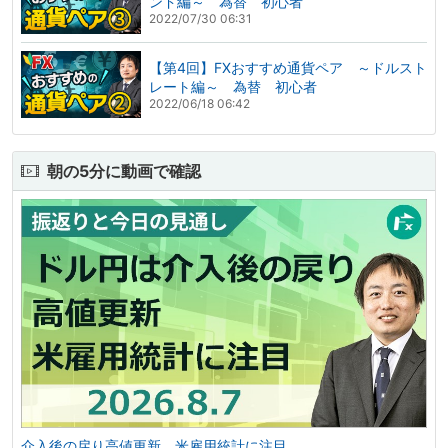
ンド編～ 為替 初心者
2022/07/30 06:31
【第4回】FXおすすめ通貨ペア ～ドルスト
レート編～ 為替 初心者
2022/06/18 06:42
朝の5分に動画で確認
介入後の戻り高値更新。米雇用統計に注目。