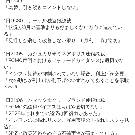
1日17:49
「為替、引き続きコメントしない」
1日16:30 ナーゲル独連銀総裁
「状況が3月の基準よりも好ましくない方向に進んでい
る」
「見通しが著しく改善しない限り、6月利上げは適切」
1日21:05 カシュカリ米ミネアポリス連銀総裁
「FOMC声明におけるフォワードガイダンスは適切でな
い」
「インフレ期待が抑制されていない場合、利上げが必要」
「次の動きが利上げか利下げのいずれかであることを示唆
すべき」
1日21:06 ハマック米クリーブランド連銀総裁
「FOMCの緩和バイアスはもはや適切でない」
「2026年これまでの経済は回復力があった」
「インフレの上振れリスク、雇用市場の下振れリスクを見
込む」
「経済と政策経路をめぐる不確実性が高まっている」