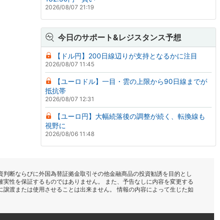
2026/08/07 21:19
今日のサポート&レジスタンス予想
【ドル円】200日線辺りが支持となるかに注目
2026/08/07 11:45
【ユーロドル】一目・雲の上限から90日線までが
抵抗帯
2026/08/07 12:31
【ユーロ円】大幅続落後の調整が続く、転換線も
視野に
2026/08/06 11:48
資判断ならびに外国為替証拠金取引その他金融商品の投資勧誘を目的とし
確実性を保証するものではありません。 また、予告なしに内容を変更する
に譲渡または使用させることは出来ません。 情報の内容によって生じた如