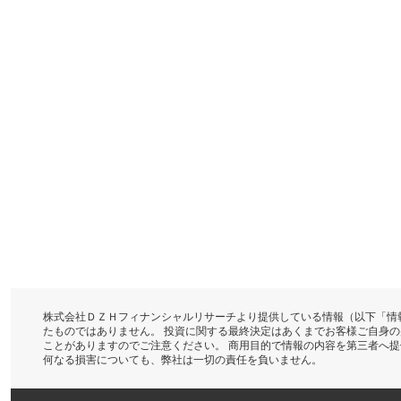
株式会社ＤＺＨフィナンシャルリサーチより提供している情報（以下「情
たものではありません。 投資に関する最終決定はあくまでお客様ご自身
ことがありますのでご注意ください。 商用目的で情報の内容を第三者へ
何なる損害についても、弊社は一切の責任を負いません。