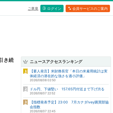
ご意見
ログイン
会員サービスのご案内
引き続
ニュースアクセスランキング
【要人発言】米財務長官「本日の米雇用統計は実
体経済の潜在的な強さを過小評価」
2026/08/08 02:50
ドル円、下値堅い 157.65円付近まで下げ渋る
2026/08/07 22:52
【指標発表予定】23:00 7月カナダIvey購買部協
会指数
2026/08/07 22:45