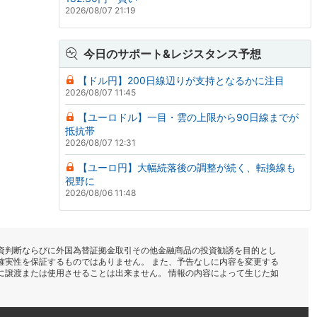
2026/08/07 21:19
今日のサポート&レジスタンス予想
【ドル円】200日線辺りが支持となるかに注目
2026/08/07 11:45
【ユーロドル】一目・雲の上限から90日線までが
抵抗帯
2026/08/07 12:31
【ユーロ円】大幅続落後の調整が続く、転換線も
視野に
2026/08/06 11:48
資判断ならびに外国為替証拠金取引その他金融商品の投資勧誘を目的とし
確実性を保証するものではありません。 また、予告なしに内容を変更する
に譲渡または使用させることは出来ません。 情報の内容によって生じた如