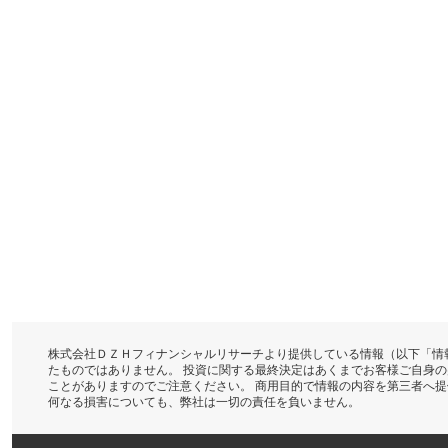
株式会社ＤＺＨフィナンシャルリサーチより提供している情報（以下「情
たものではありません。 投資に関する最終決定はあくまでお客様ご自身
ことがありますのでご注意ください。 商用目的で情報の内容を第三者へ
何なる損害についても、弊社は一切の責任を負いません。