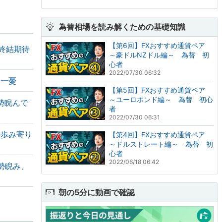
為替相場を読み解くための基礎知識
【第6回】FXおすすめ通貨ペア
終結期待
～豪ドルNZドル編～ 為替 初
心者
2022/07/30 06:32
喜一憂
【第5回】FXおすすめ通貨ペア
～ユーロポンド編～ 為替 初心
勢睨んで
者
2022/07/30 06:31
の歩み寄り
【第4回】FXおすすめ通貨ペア
～ドルストレート編～ 為替 初
心者
2022/06/18 06:42
勢睨み、
朝の5分に動画で確認