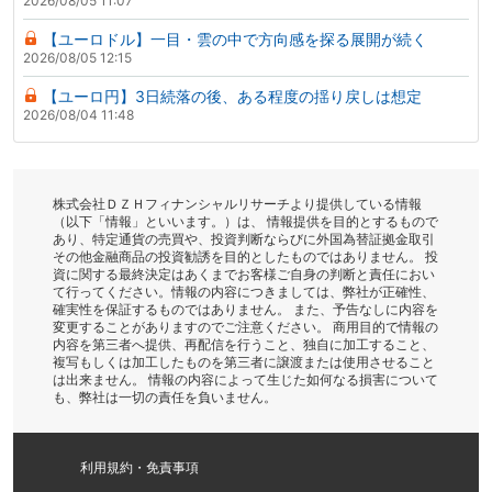
2026/08/05 11:07
【ユーロドル】一目・雲の中で方向感を探る展開が続く
2026/08/05 12:15
【ユーロ円】3日続落の後、ある程度の揺り戻しは想定
2026/08/04 11:48
株式会社ＤＺＨフィナンシャルリサーチより提供している情報
（以下「情報」といいます。）は、 情報提供を目的とするもので
あり、特定通貨の売買や、投資判断ならびに外国為替証拠金取引
その他金融商品の投資勧誘を目的としたものではありません。 投
資に関する最終決定はあくまでお客様ご自身の判断と責任におい
て行ってください。情報の内容につきましては、弊社が正確性、
確実性を保証するものではありません。 また、予告なしに内容を
変更することがありますのでご注意ください。 商用目的で情報の
内容を第三者へ提供、再配信を行うこと、独自に加工すること、
複写もしくは加工したものを第三者に譲渡または使用させること
は出来ません。 情報の内容によって生じた如何なる損害について
も、弊社は一切の責任を負いません。
利用規約・免責事項