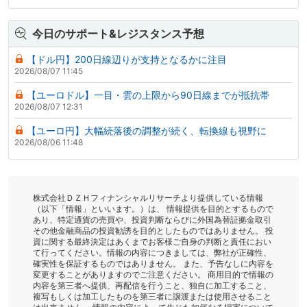
今日のサポート&レジスタンス予想
【ドル円】200日線辺りが支持となるかに注目
2026/08/07 11:45
【ユーロドル】一目・雲の上限から90日線までが抵抗帯
2026/08/07 12:31
【ユーロ円】大幅続落後の調整が続く、転換線も視野に
2026/08/06 11:48
株式会社ＤＺＨフィナンシャルリサーチより提供している情報
（以下「情報」といいます。）は、 情報提供を目的とするもので
あり、特定通貨の売買や、投資判断ならびに外国為替証拠金取引
その他金融商品の投資勧誘を目的としたものではありません。 投
資に関する最終決定はあくまでお客様ご自身の判断と責任におい
て行ってください。情報の内容につきましては、弊社が正確性、
確実性を保証するものではありません。 また、予告なしに内容を
変更することがありますのでご注意ください。 商用目的で情報の
内容を第三者へ提供、再配信を行うこと、独自に加工すること、
複写もしくは加工したものを第三者に譲渡または使用させること