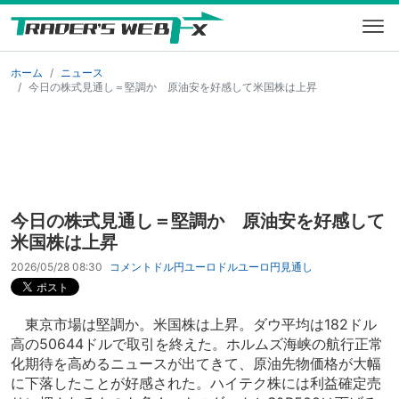
ホーム
ニュース
今日の株式見通し＝堅調か 原油安を好感して米国株は上昇
今日の株式見通し＝堅調か 原油安を好感して
米国株は上昇
2026/05/28 08:30
コメント
ドル円
ユーロドル
ユーロ円
見通し
東京市場は堅調か。米国株は上昇。ダウ平均は182ドル
高の50644ドルで取引を終えた。ホルムズ海峡の航行正常
化期待を高めるニュースが出てきて、原油先物価格が大幅
に下落したことが好感された。ハイテク株には利益確定売