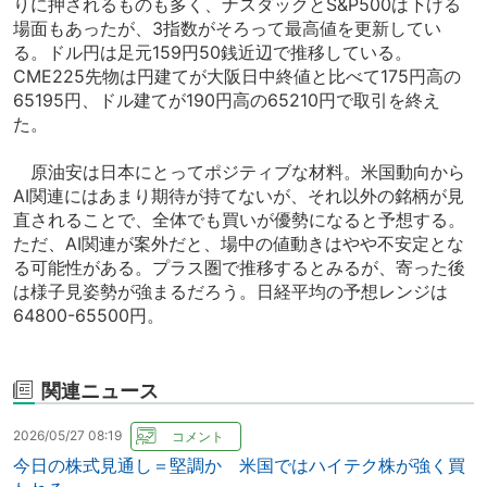
りに押されるものも多く、ナスダックとS&P500は下げる
場面もあったが、3指数がそろって最高値を更新してい
る。ドル円は足元159円50銭近辺で推移している。
CME225先物は円建てが大阪日中終値と比べて175円高の
65195円、ドル建てが190円高の65210円で取引を終え
た。
原油安は日本にとってポジティブな材料。米国動向から
AI関連にはあまり期待が持てないが、それ以外の銘柄が見
直されることで、全体でも買いが優勢になると予想する。
ただ、AI関連が案外だと、場中の値動きはやや不安定とな
る可能性がある。プラス圏で推移するとみるが、寄った後
は様子見姿勢が強まるだろう。日経平均の予想レンジは
64800-65500円。
関連ニュース
2026/05/27 08:19
今日の株式見通し＝堅調か 米国ではハイテク株が強く買