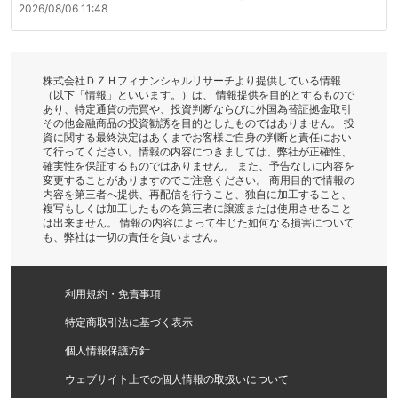
2026/08/06 11:48
株式会社ＤＺＨフィナンシャルリサーチより提供している情報
（以下「情報」といいます。）は、 情報提供を目的とするもので
あり、特定通貨の売買や、投資判断ならびに外国為替証拠金取引
その他金融商品の投資勧誘を目的としたものではありません。 投
資に関する最終決定はあくまでお客様ご自身の判断と責任におい
て行ってください。情報の内容につきましては、弊社が正確性、
確実性を保証するものではありません。 また、予告なしに内容を
変更することがありますのでご注意ください。 商用目的で情報の
内容を第三者へ提供、再配信を行うこと、独自に加工すること、
複写もしくは加工したものを第三者に譲渡または使用させること
は出来ません。 情報の内容によって生じた如何なる損害について
も、弊社は一切の責任を負いません。
利用規約・免責事項
特定商取引法に基づく表示
個人情報保護方針
ウェブサイト上での個人情報の取扱いについて