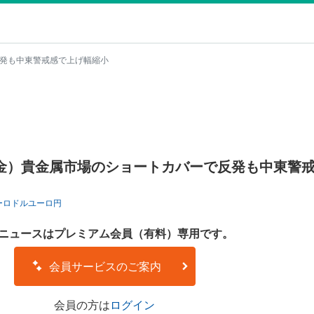
で反発も中東警戒感で上げ幅縮小
：（NY金）貴金属市場のショートカバーで反発も中東警
ーロドル
ユーロ円
ニュースはプレミアム会員（有料）専用です。
会員サービスのご案内
会員の方は
ログイン