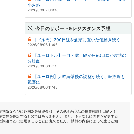
小さめ
2026/08/07 06:38
今日のサポート&レジスタンス予想
【ドル円】200日線を念頭に置いた値動き続く
2026/08/06 11:06
【ユーロドル】一目・雲上限から90日線が攻防の
分岐点
2026/08/06 12:15
【ユーロ円】大幅続落後の調整が続く、転換線も
視野に
2026/08/06 11:48
資判断ならびに外国為替証拠金取引その他金融商品の投資勧誘を目的とし
確実性を保証するものではありません。 また、予告なしに内容を変更する
に譲渡または使用させることは出来ません。 情報の内容によって生じた如