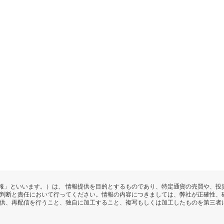
報」といいます。）は、 情報提供を目的とするものであり、特定通貨の売買や、投
の判断と責任において行ってください。情報の内容につきましては、弊社が正確性、
提供、再配信を行うこと、独自に加工すること、複写もしくは加工したものを第三者