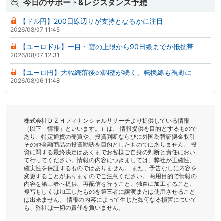
今日のサポート&レジスタンス予想
【ドル円】200日線辺りが支持となるかに注目
2026/08/07 11:45
【ユーロドル】一目・雲の上限から90日線までが抵抗帯
2026/08/07 12:31
【ユーロ円】大幅続落後の調整が続く、転換線も視野に
2026/08/06 11:48
株式会社ＤＺＨフィナンシャルリサーチより提供している情報
（以下「情報」といいます。）は、 情報提供を目的とするもので
あり、特定通貨の売買や、投資判断ならびに外国為替証拠金取引
その他金融商品の投資勧誘を目的としたものではありません。 投
資に関する最終決定はあくまでお客様ご自身の判断と責任におい
て行ってください。情報の内容につきましては、弊社が正確性、
確実性を保証するものではありません。 また、予告なしに内容を
変更することがありますのでご注意ください。 商用目的で情報の
内容を第三者へ提供、再配信を行うこと、独自に加工すること、
複写もしくは加工したものを第三者に譲渡または使用させること
は出来ません。 情報の内容によって生じた如何なる損害について
も、弊社は一切の責任を負いません。