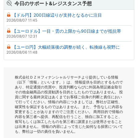
今日のサポート&レジスタンス予想
【ドル円】200日線辺りが支持となるかに注目
2026/08/07 11:45
【ユーロドル】一目・雲の上限から90日線までが抵抗帯
2026/08/07 12:31
【ユーロ円】大幅続落後の調整が続く、転換線も視野に
2026/08/06 11:48
株式会社ＤＺＨフィナンシャルリサーチより提供している情報
（以下「情報」といいます。）は、 情報提供を目的とするもので
あり、特定通貨の売買や、投資判断ならびに外国為替証拠金取引
その他金融商品の投資勧誘を目的としたものではありません。 投
資に関する最終決定はあくまでお客様ご自身の判断と責任におい
て行ってください。情報の内容につきましては、弊社が正確性、
確実性を保証するものではありません。 また、予告なしに内容を
変更することがありますのでご注意ください。 商用目的で情報の
内容を第三者へ提供、再配信を行うこと、独自に加工すること、
複写もしくは加工したものを第三者に譲渡または使用させること
は出来ません。 情報の内容によって生じた如何なる損害について
も、弊社は一切の責任を負いません。