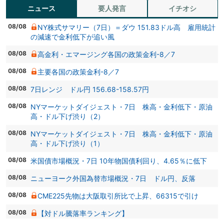
ニュース
要人発言
イチオシ
08/08
NY株式サマリー（7日）＝ダウ 151.83ドル高 雇用統計
の減速で金利低下が追い風
08/08
高金利・エマージング各国の政策金利-8／7
08/08
主要各国の政策金利-8／7
08/08
7日レンジ ドル円 156.68-158.57円
08/08
NYマーケットダイジェスト・7日 株高・金利低下・原油
高・ドル下げ渋り（2）
08/08
NYマーケットダイジェスト・7日 株高・金利低下・原油
高・ドル下げ渋り（1）
08/08
米国債市場概況・7日 10年物国債利回り、4.65％に低下
08/08
ニューヨーク外国為替市場概況・7日 ドル円、反落
08/08
CME225先物は大阪取引所比で上昇、66315で引け
08/08
【対ドル騰落率ランキング】