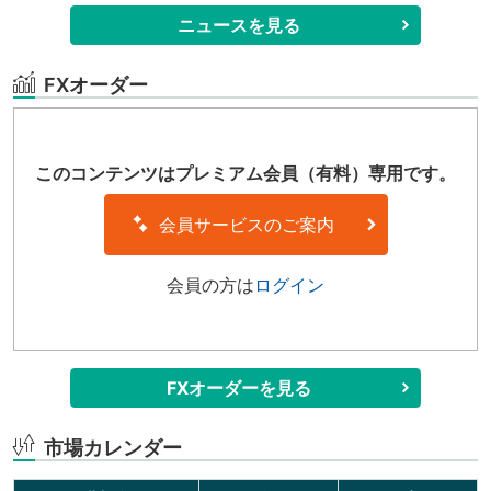
08/08
米国株式市場概況・7日 ダウ反発・ナスダック2カ月ぶ
ニュースを見る
り高値
08/08
ニューヨーク原油先物市場概況・7日 続伸
FXオーダー
08/08
ニューヨーク金先物市場概況･7日 反発
08/08
欧米市場の主な経済指標・7日
このコンテンツはプレミアム会員（有料）専用です。
08/08
7日の主な要人発言（時間は日本時間）
会員サービスのご案内
08/08
7日米国株相場、速報値
08/08
7日のVIX（恐怖指数）、低下
会員の方は
ログイン
08/08
CFTC（8/4現在）円ショート大幅減、ユーロショート減
08/08
乖離ランク＝ユーロ円、5位に後退
08/08
乖離3＝ランド円 20日線かい離、-1σ水準から中立水準
FXオーダーを見る
へ
市場カレンダー