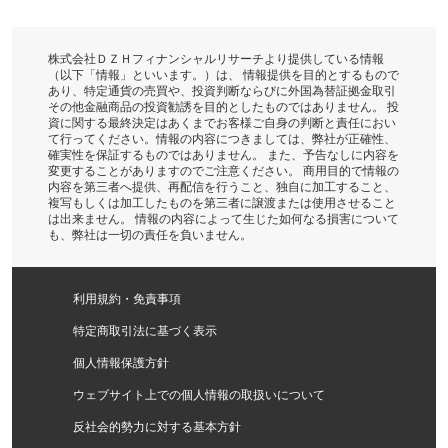
株式会社ＤＺＨフィナンシャルリサーチより提供している情報
（以下「情報」といいます。）は、 情報提供を目的とするもので
あり、特定通貨の売買や、投資判断ならびに外国為替証拠金取引
その他金融商品の投資勧誘を目的としたものではありません。 投
資に関する最終決定はあくまでお客様ご自身の判断と責任におい
て行ってください。情報の内容につきましては、弊社が正確性、
確実性を保証するものではありません。 また、予告なしに内容を
変更することがありますのでご注意ください。 商用目的で情報の
内容を第三者へ提供、再配信を行うこと、独自に加工すること、
複写もしくは加工したものを第三者に譲渡または使用させること
は出来ません。 情報の内容によって生じた如何なる損害について
も、弊社は一切の責任を負いません。
利用規約・免責事項
特定商取引法に基づく表示
個人情報保護方針
ウェブサイト上での個人情報の取扱いについて
反社会的勢力に対する基本方針