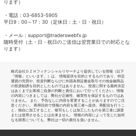
ります）
・電話：03-6853-5905
平日9：00～17：30（定休日：土・日・祝日）
・メール：support
traderswebfx.jp
随時受付（土・日・祝日のご送信は翌営業日での対応とな
ります）
株式会社ＤＺＨフィナンシャルリサーチより提供している情報（以下
「情報」といいます。）は、 情報提供を目的とするものであり、特定
通貨の売買や、投資判断ならびに外国為替証拠金取引その他金融商品
の投資勧誘を目的としたものではありません。 投資に関する最終決定
はあくまでお客様ご自身の判断と責任において行ってください。情報
の内容につきましては、弊社が正確性、確実性を保証するものではあ
りません。 また、予告なしに内容を変更することがありますのでご注
意ください。 商用目的で情報の内容を第三者へ提供、再配信を行うこ
と、独自に加工すること、複写もしくは加工したものを第三者に譲渡
または使用させることは出来ません。 情報の内容によって生じた如何
なる損害についても、弊社は一切の責任を負いません。