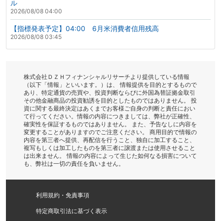
ル
2026/08/08 04:00
【指標発表予定】04:00 6月米消費者信用残高
2026/08/08 03:45
株式会社ＤＺＨフィナンシャルリサーチより提供している情報
（以下「情報」といいます。）は、 情報提供を目的とするもので
あり、特定通貨の売買や、投資判断ならびに外国為替証拠金取引
その他金融商品の投資勧誘を目的としたものではありません。 投
資に関する最終決定はあくまでお客様ご自身の判断と責任におい
て行ってください。情報の内容につきましては、弊社が正確性、
確実性を保証するものではありません。 また、予告なしに内容を
変更することがありますのでご注意ください。 商用目的で情報の
内容を第三者へ提供、再配信を行うこと、独自に加工すること、
複写もしくは加工したものを第三者に譲渡または使用させること
は出来ません。 情報の内容によって生じた如何なる損害について
も、弊社は一切の責任を負いません。
利用規約・免責事項
特定商取引法に基づく表示