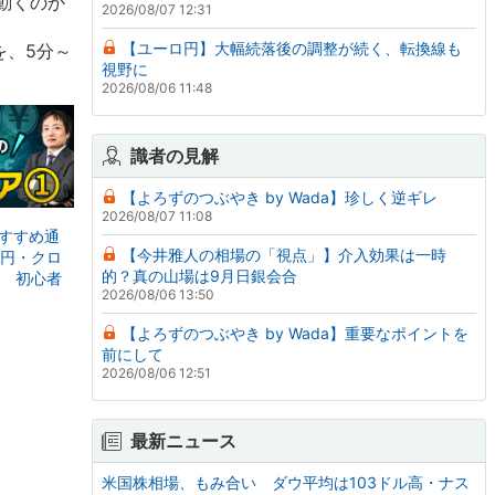
動くのか
2026/08/07 12:31
【ユーロ円】大幅続落後の調整が続く、転換線も
を、5分～
視野に
2026/08/06 11:48
識者の見解
【よろずのつぶやき by Wada】珍しく逆ギレ
4
2026/08/07 11:08
おすすめ通
【今井雅人の相場の「視点」】介入効果は一時
円・クロ
的？真の山場は9月日銀会合
 初心者
2026/08/06 13:50
【よろずのつぶやき by Wada】重要なポイントを
前にして
2026/08/06 12:51
最新ニュース
米国株相場、もみ合い ダウ平均は103ドル高・ナス