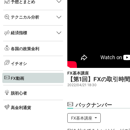
予想とまとめ
テクニカル分析
経済指標
各国の政策金利
イチオシ
FX基本講座
FX動画
【第1回】FXの取引時
2022/04/21 18:30
脱初心者
バックナンバー
高金利通貨
FX基本講座