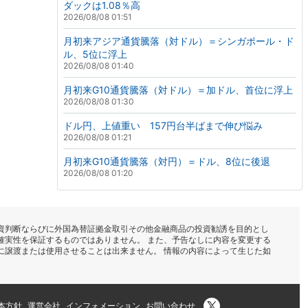
ダックは1.08％高
2026/08/08 01:51
月初来アジア通貨騰落（対ドル）＝シンガポール・ド
ル、5位に浮上
2026/08/08 01:40
月初来G10通貨騰落（対ドル）＝加ドル、首位に浮上
2026/08/08 01:30
ドル円、上値重い 157円台半ばまで伸び悩み
2026/08/08 01:21
月初来G10通貨騰落（対円）＝ドル、8位に後退
2026/08/08 01:20
資判断ならびに外国為替証拠金取引その他金融商品の投資勧誘を目的とし
確実性を保証するものではありません。 また、予告なしに内容を変更する
に譲渡または使用させることは出来ません。 情報の内容によって生じた如
本方針
運営会社
インフォメーション
お問い合わせ