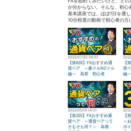
FXを始めてみたいけど、ど
が分からない。そんな、初心
基本講座では、ほぼ1日を通し
10分程度の動画で初心者の
2022/07/30 06:32
2022
【第6回】FXおすすめ通
【第
貨ペア ～豪ドルNZドル
貨
編～ 為替 初心者
編
2022/05/19 14:31
2022
【第2回】FXおすすめ通
【第
貨ペア ～通貨ペアって
～お
そもそも何？～ 為替
ポ