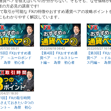
の通貨ペアを狙えばいいのか分からない。そもそも、なぜ価格が
者の方必見の講座です!
て取引が可能な FXの特徴やおすすめ通貨ペアの攻略ポイント
方にもわかりやすく解説しています。
/07/30 06:31
2022/06/18 06:42
2022/05/27 16:1
5回】FXおすすめ通
【第4回】FXおすすめ通
【第3回】FX
ペア ～ユーロポンド
貨ペア ～ドルストレー
貨ペア ～ドル
～ 為替 初心者
ト編～ 為替 初心者
ス円編～ 為替
/04/21 18:30
1回】FXの取引時間
さえておきたい3つの
イント～ 為替 初心