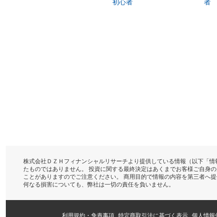
初心者
者
株式会社ＤＺＨフィナンシャルリサーチより提供している情報（以下「情
たものではありません。 投資に関する最終決定はあくまでお客様ご自身
ことがありますのでご注意ください。 商用目的で情報の内容を第三者へ
何なる損害についても、弊社は一切の責任を負いません。
利用規約・免責事項
特定商取引法に基づく表示
個人情報