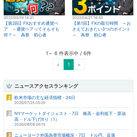
2022/05/19 14:31
2022/04/21 18:30
【第2回】FXおすすめ通貨ペ
【第1回】FXの取引時間 ～お
ア ～通貨ペアってそもそも
さえておきたい3つのポイント
何？～ 為替 初心者
～ 為替 初心者
1～ 6 件表示中 / 6件
<
1
>
ニュースアクセスランキング
欧米市場の主な経済指標・24日
2026/07/25 05:20
NYマーケットダイジェスト・7日 株高・金利低下・原油
高・ドル下げ渋り（1）
2026/08/08 06:15
ニューヨーク外国為替市場概況・7日 ドル円、反落