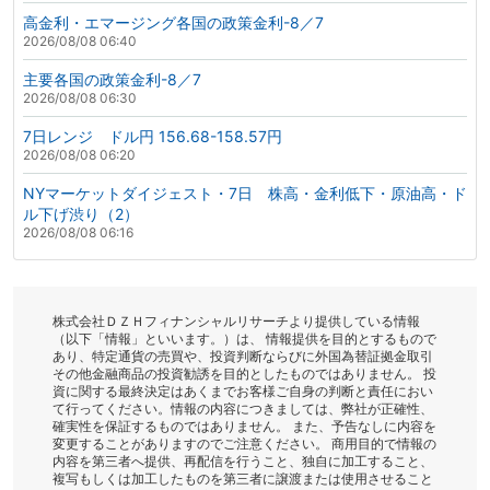
高金利・エマージング各国の政策金利-8／7
2026/08/08 06:40
主要各国の政策金利-8／7
2026/08/08 06:30
7日レンジ ドル円 156.68-158.57円
2026/08/08 06:20
NYマーケットダイジェスト・7日 株高・金利低下・原油高・ド
ル下げ渋り（2）
2026/08/08 06:16
株式会社ＤＺＨフィナンシャルリサーチより提供している情報
（以下「情報」といいます。）は、 情報提供を目的とするもので
あり、特定通貨の売買や、投資判断ならびに外国為替証拠金取引
その他金融商品の投資勧誘を目的としたものではありません。 投
資に関する最終決定はあくまでお客様ご自身の判断と責任におい
て行ってください。情報の内容につきましては、弊社が正確性、
確実性を保証するものではありません。 また、予告なしに内容を
変更することがありますのでご注意ください。 商用目的で情報の
内容を第三者へ提供、再配信を行うこと、独自に加工すること、
複写もしくは加工したものを第三者に譲渡または使用させること