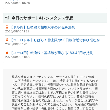
2026/08/10 06:59
今日のサポート&レジスタンス予想
【ドル円】転換線と相場水準の関係を注視
2026/08/10 11:21
【ユーロドル】しばらく雲上限や90日線付近で伸び悩むか
2026/08/10 12:13
【ユーロ円】転換線・基準線が重なる183.42円が抵抗
2026/08/10 11:48
株式会社ＤＺＨフィナンシャルリサーチより提供している情報
（以下「情報」といいます。）は、 情報提供を目的とするもので
あり、特定通貨の売買や、投資判断ならびに外国為替証拠金取引
その他金融商品の投資勧誘を目的としたものではありません。 投
資に関する最終決定はあくまでお客様ご自身の判断と責任におい
て行ってください。情報の内容につきましては、弊社が正確性、
確実性を保証するものではありません。 また、予告なしに内容を
変更することがありますのでご注意ください。 商用目的で情報の
内容を第三者へ提供、再配信を行うこと、独自に加工すること、