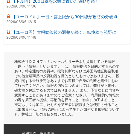
【ドル円】200日線を念頭に置いた値動き続く
2026/08/06 11:06
【ユーロドル】一目・雲上限から90日線が攻防の分岐点
2026/08/06 12:15
【ユーロ円】大幅続落後の調整が続く、転換線も視野に
2026/08/06 11:48
株式会社ＤＺＨフィナンシャルリサーチより提供している情報
（以下「情報」といいます。）は、 情報提供を目的とするもので
あり、特定通貨の売買や、投資判断ならびに外国為替証拠金取引
その他金融商品の投資勧誘を目的としたものではありません。 投
資に関する最終決定はあくまでお客様ご自身の判断と責任におい
て行ってください。情報の内容につきましては、弊社が正確性、
確実性を保証するものではありません。 また、予告なしに内容を
変更することがありますのでご注意ください。 商用目的で情報の
内容を第三者へ提供、再配信を行うこと、独自に加工すること、
複写もしくは加工したものを第三者に譲渡または使用させること
は出来ません。 情報の内容によって生じた如何なる損害について
も、弊社は一切の責任を負いません。
利用規約・免責事項