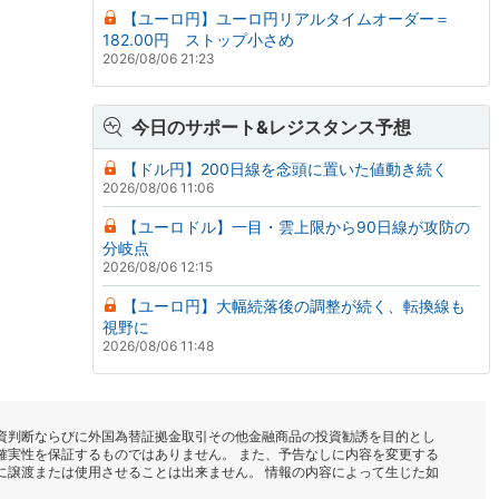
【ユーロ円】ユーロ円リアルタイムオーダー＝
182.00円 ストップ小さめ
2026/08/06 21:23
今日のサポート&レジスタンス予想
【ドル円】200日線を念頭に置いた値動き続く
2026/08/06 11:06
【ユーロドル】一目・雲上限から90日線が攻防の
分岐点
2026/08/06 12:15
【ユーロ円】大幅続落後の調整が続く、転換線も
視野に
2026/08/06 11:48
資判断ならびに外国為替証拠金取引その他金融商品の投資勧誘を目的とし
確実性を保証するものではありません。 また、予告なしに内容を変更する
に譲渡または使用させることは出来ません。 情報の内容によって生じた如