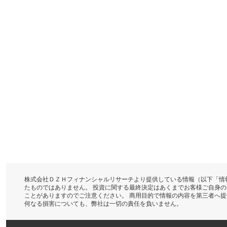
株式会社ＤＺＨフィナンシャルリサーチより提供している情報（以下「情
たものではありません。 投資に関する最終決定はあくまでお客様ご自身
ことがありますのでご注意ください。 商用目的で情報の内容を第三者へ
何なる損害についても、弊社は一切の責任を負いません。