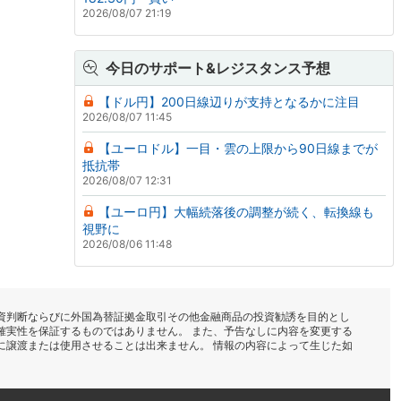
2026/08/07 21:19
今日のサポート&レジスタンス予想
【ドル円】200日線辺りが支持となるかに注目
2026/08/07 11:45
【ユーロドル】一目・雲の上限から90日線までが
抵抗帯
2026/08/07 12:31
【ユーロ円】大幅続落後の調整が続く、転換線も
視野に
2026/08/06 11:48
資判断ならびに外国為替証拠金取引その他金融商品の投資勧誘を目的とし
確実性を保証するものではありません。 また、予告なしに内容を変更する
に譲渡または使用させることは出来ません。 情報の内容によって生じた如