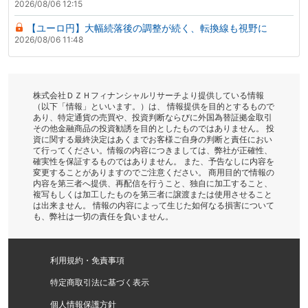
2026/08/06 12:15
【ユーロ円】大幅続落後の調整が続く、転換線も視野に
2026/08/06 11:48
株式会社ＤＺＨフィナンシャルリサーチより提供している情報
（以下「情報」といいます。）は、 情報提供を目的とするもので
あり、特定通貨の売買や、投資判断ならびに外国為替証拠金取引
その他金融商品の投資勧誘を目的としたものではありません。 投
資に関する最終決定はあくまでお客様ご自身の判断と責任におい
て行ってください。情報の内容につきましては、弊社が正確性、
確実性を保証するものではありません。 また、予告なしに内容を
変更することがありますのでご注意ください。 商用目的で情報の
内容を第三者へ提供、再配信を行うこと、独自に加工すること、
複写もしくは加工したものを第三者に譲渡または使用させること
は出来ません。 情報の内容によって生じた如何なる損害について
も、弊社は一切の責任を負いません。
利用規約・免責事項
特定商取引法に基づく表示
個人情報保護方針