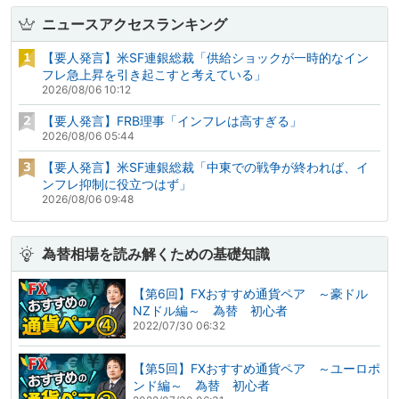
ニュースアクセスランキング
【要人発言】米SF連銀総裁「供給ショックが一時的なイン
フレ急上昇を引き起こすと考えている」
2026/08/06 10:12
【要人発言】FRB理事「インフレは高すぎる」
2026/08/06 05:44
【要人発言】米SF連銀総裁「中東での戦争が終われば、イ
ンフレ抑制に役立つはず」
2026/08/06 09:48
為替相場を読み解くための基礎知識
【第6回】FXおすすめ通貨ペア ～豪ドル
NZドル編～ 為替 初心者
2022/07/30 06:32
【第5回】FXおすすめ通貨ペア ～ユーロポ
ンド編～ 為替 初心者