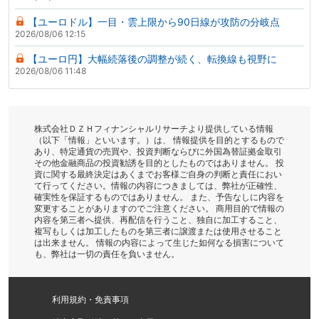
【ユーロドル】一目・雲上限から90日線が攻防の分岐点
2026/08/06 12:15
【ユーロ円】大幅続落後の調整が続く、転換線も視野に
2026/08/06 11:48
株式会社ＤＺＨフィナンシャルリサーチより提供している情報
（以下「情報」といいます。）は、 情報提供を目的とするもので
あり、特定通貨の売買や、投資判断ならびに外国為替証拠金取引
その他金融商品の投資勧誘を目的としたものではありません。 投
資に関する最終決定はあくまでお客様ご自身の判断と責任におい
て行ってください。情報の内容につきましては、弊社が正確性、
確実性を保証するものではありません。 また、予告なしに内容を
変更することがありますのでご注意ください。 商用目的で情報の
内容を第三者へ提供、再配信を行うこと、独自に加工すること、
複写もしくは加工したものを第三者に譲渡または使用させること
は出来ません。 情報の内容によって生じた如何なる損害について
も、弊社は一切の責任を負いません。
利用規約・免責事項