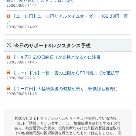
買い・割り込むとストップロス売り
2026/08/07 14:17
【ユーロ円】ユーロ円リアルタイムオーダー＝182.30円 買
い
2026/08/07 14:23
今日のサポート&レジスタンス予想
【ドル円】200日線辺りが支持となるかに注目
2026/08/07 11:45
【ユーロドル】一目・雲の上限から90日線までが抵抗帯
2026/08/07 12:31
【ユーロ円】大幅続落後の調整が続く、転換線も視野に
2026/08/06 11:48
株式会社ＤＺＨフィナンシャルリサーチより提供している情報
（以下「情報」といいます。）は、 情報提供を目的とするもので
あり、特定通貨の売買や、投資判断ならびに外国為替証拠金取引
その他金融商品の投資勧誘を目的としたものではありません。 投