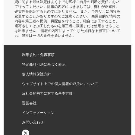
資に関する最終決定はあくまでお客様ご自身の判断と責任におい
て行ってください。情報の内容につきましては、弊社が正確性、
確実性を保証するものではありません。 また、予告なしに内容を
変更することがありますのでご注意ください。 商用目的で情報の
内容を第三者へ提供、再配信を行うこと、独自に加工すること、
複写もしくは加工したものを第三者に譲渡または使用させること
は出来ません。 情報の内容によって生じた如何なる損害について
も、弊社は一切の責任を負いません。
利用規約・免責事項
特定商取引法に基づく表示
個人情報保護方針
ウェブサイト上での個人情報の取扱いについて
反社会的勢力に対する基本方針
運営会社
インフォメーション
お問い合わせ