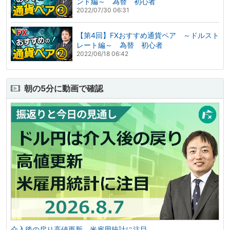
ンド編～ 為替 初心者
2022/07/30 06:31
【第4回】FXおすすめ通貨ペア ～ドルスト
レート編～ 為替 初心者
2022/06/18 06:42
朝の5分に動画で確認
介入後の戻り高値更新。米雇用統計に注目。