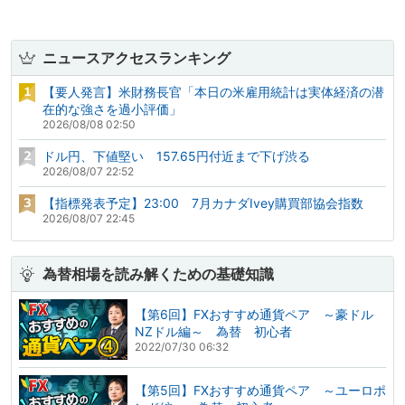
ニュースアクセスランキング
【要人発言】米財務長官「本日の米雇用統計は実体経済の潜
在的な強さを過小評価」
2026/08/08 02:50
ドル円、下値堅い 157.65円付近まで下げ渋る
2026/08/07 22:52
【指標発表予定】23:00 7月カナダIvey購買部協会指数
2026/08/07 22:45
為替相場を読み解くための基礎知識
【第6回】FXおすすめ通貨ペア ～豪ドル
NZドル編～ 為替 初心者
2022/07/30 06:32
【第5回】FXおすすめ通貨ペア ～ユーロポ