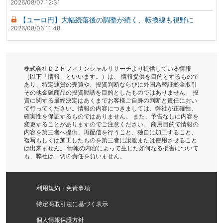
2026/08/07 12:31
【ユーロ円】大幅続落後の調整が続く、転換線も視野に
2026/08/06 11:48
株式会社ＤＺＨフィナンシャルリサーチより提供している情報
（以下「情報」といいます。）は、 情報提供を目的とするもので
あり、特定通貨の売買や、投資判断ならびに外国為替証拠金取引
その他金融商品の投資勧誘を目的としたものではありません。 投
資に関する最終決定はあくまでお客様ご自身の判断と責任におい
て行ってください。情報の内容につきましては、弊社が正確性、
確実性を保証するものではありません。 また、予告なしに内容を
変更することがありますのでご注意ください。 商用目的で情報の
内容を第三者へ提供、再配信を行うこと、独自に加工すること、
複写もしくは加工したものを第三者に譲渡または使用させること
は出来ません。 情報の内容によって生じた如何なる損害について
も、弊社は一切の責任を負いません。
利用規約・免責事項
特定商取引法に基づく表示
個人情報保護方針