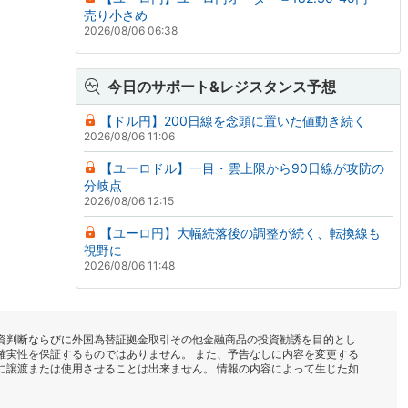
売り小さめ
2026/08/06 06:38
今日のサポート&レジスタンス予想
【ドル円】200日線を念頭に置いた値動き続く
2026/08/06 11:06
【ユーロドル】一目・雲上限から90日線が攻防の
分岐点
2026/08/06 12:15
【ユーロ円】大幅続落後の調整が続く、転換線も
視野に
2026/08/06 11:48
資判断ならびに外国為替証拠金取引その他金融商品の投資勧誘を目的とし
確実性を保証するものではありません。 また、予告なしに内容を変更する
に譲渡または使用させることは出来ません。 情報の内容によって生じた如