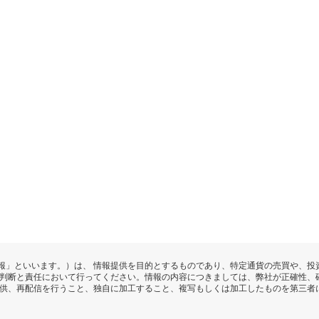
報」といいます。）は、 情報提供を目的とするものであり、特定通貨の売買や、投
の判断と責任において行ってください。情報の内容につきましては、弊社が正確性、
提供、再配信を行うこと、独自に加工すること、複写もしくは加工したものを第三者