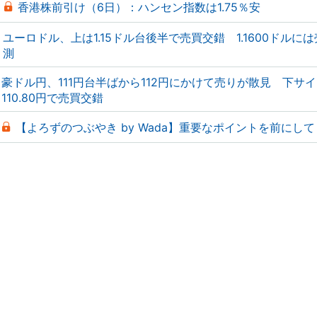
香港株前引け（6日）：ハンセン指数は1.75％安
ユーロドル、上は1.15ドル台後半で売買交錯 1.1600ドルに
測
豪ドル円、111円台半ばから112円にかけて売りが散見 下サ
110.80円で売買交錯
【よろずのつぶやき by Wada】重要なポイントを前にして