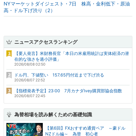
NYマーケットダイジェスト・7日 株高・金利低下・原油
高・ドル下げ渋り（2）
ニュースアクセスランキング
【要人発言】米財務長官「本日の米雇用統計は実体経済の潜
在的な強さを過小評価」
2026/08/08 02:50
ドル円、下値堅い 157.65円付近まで下げ渋る
2026/08/07 22:52
【指標発表予定】23:00 7月カナダIvey購買部協会指数
2026/08/07 22:45
為替相場を読み解くための基礎知識
【第6回】FXおすすめ通貨ペア ～豪ドル
NZドル編～ 為替 初心者