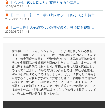
【ドル円】200日線辺りが支持となるかに注目
2026/08/07 11:45
【ユーロドル】一目・雲の上限から90日線までが抵抗帯
2026/08/07 12:31
【ユーロ円】大幅続落後の調整が続く、転換線も視野に
2026/08/06 11:48
株式会社ＤＺＨフィナンシャルリサーチより提供している情報
（以下「情報」といいます。）は、 情報提供を目的とするもので
あり、特定通貨の売買や、投資判断ならびに外国為替証拠金取引
その他金融商品の投資勧誘を目的としたものではありません。 投
資に関する最終決定はあくまでお客様ご自身の判断と責任におい
て行ってください。情報の内容につきましては、弊社が正確性、
確実性を保証するものではありません。 また、予告なしに内容を
変更することがありますのでご注意ください。 商用目的で情報の
内容を第三者へ提供、再配信を行うこと、独自に加工すること、
複写もしくは加工したものを第三者に譲渡または使用させること
は出来ません。 情報の内容によって生じた如何なる損害について
も、弊社は一切の責任を負いません。