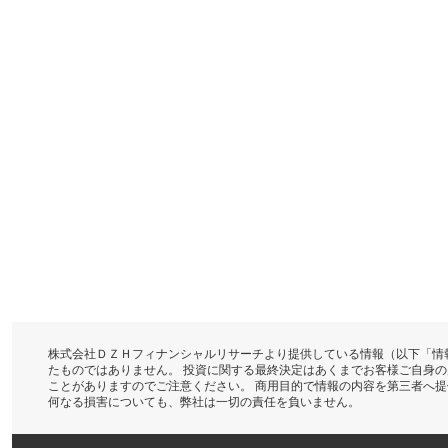
株式会社ＤＺＨフィナンシャルリサーチより提供している情報（以下「情
たものではありません。 投資に関する最終決定はあくまでお客様ご自身
ことがありますのでご注意ください。 商用目的で情報の内容を第三者へ
何なる損害についても、弊社は一切の責任を負いません。