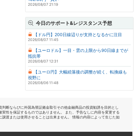
2026/08/07 21:19
今日のサポート&レジスタンス予想
【ドル円】200日線辺りが支持となるかに注目
2026/08/07 11:45
【ユーロドル】一目・雲の上限から90日線までが
抵抗帯
2026/08/07 12:31
【ユーロ円】大幅続落後の調整が続く、転換線も
視野に
2026/08/06 11:48
資判断ならびに外国為替証拠金取引その他金融商品の投資勧誘を目的とし
確実性を保証するものではありません。 また、予告なしに内容を変更する
に譲渡または使用させることは出来ません。 情報の内容によって生じた如