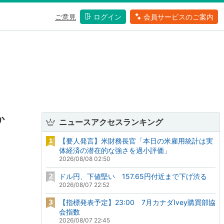
ご意見
ログイン
会員サービスのご案内
か
ニュースアクセスランキング
【要人発言】米財務長官「本日の米雇用統計は実
体経済の潜在的な強さを過小評価」
2026/08/08 02:50
ドル円、下値堅い 157.65円付近まで下げ渋る
2026/08/07 22:52
【指標発表予定】23:00 7月カナダIvey購買部協
会指数
2026/08/07 22:45