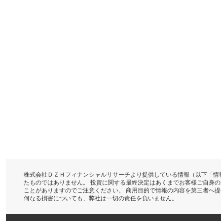
株式会社ＤＺＨフィナンシャルリサーチより提供している情報（以下「情
たものではありません。 投資に関する最終決定はあくまでお客様ご自身
ことがありますのでご注意ください。 商用目的で情報の内容を第三者へ
何なる損害についても、弊社は一切の責任を負いません。