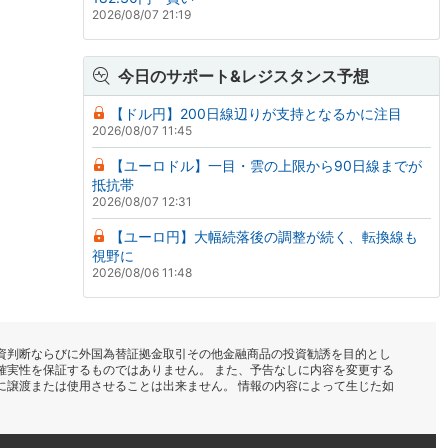
2026/08/07 21:19
今日のサポート&レジスタンス予想
【ドル円】200日線辺りが支持となるかに注目
2026/08/07 11:45
【ユーロドル】一目・雲の上限から90日線までが
抵抗帯
2026/08/07 12:31
【ユーロ円】大幅続落後の調整が続く、転換線も
視野に
2026/08/06 11:48
資判断ならびに外国為替証拠金取引その他金融商品の投資勧誘を目的とし
確実性を保証するものではありません。 また、予告なしに内容を変更する
に譲渡または使用させることは出来ません。 情報の内容によって生じた如