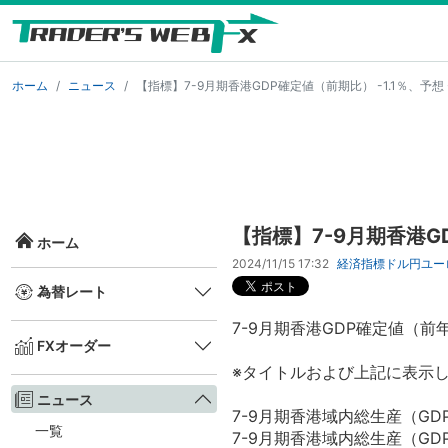
ホーム
ニュース
【指標】7-9月期香港GDP確定値（前期比） -1.1％、予想 -
【指標】7-9月期香港GD
ホーム
2024/11/15 17:32
経済指標
ドル円
ユー
為替レート
7-9月期香港GDP確定値（前年比
FXオーダー
※タイトルおよび上記に表示
ニュース
7-9月期香港域内総生産（GDP
一覧
7-9月期香港域内総生産（GDP