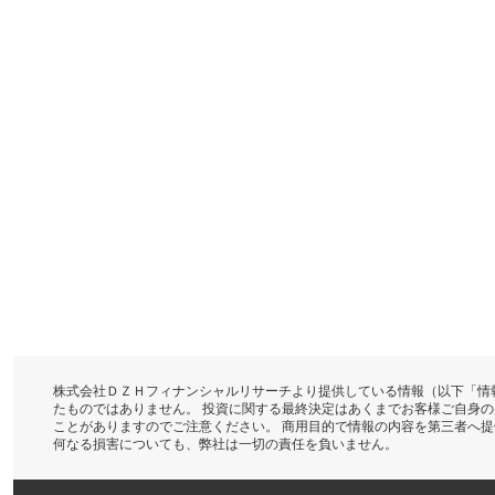
株式会社ＤＺＨフィナンシャルリサーチより提供している情報（以下「情
たものではありません。 投資に関する最終決定はあくまでお客様ご自身
ことがありますのでご注意ください。 商用目的で情報の内容を第三者へ
何なる損害についても、弊社は一切の責任を負いません。