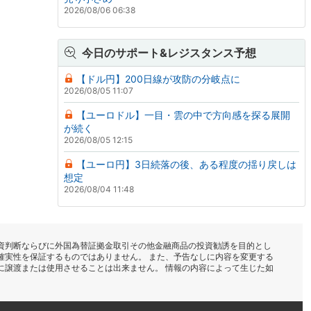
2026/08/06 06:38
今日のサポート&レジスタンス予想
【ドル円】200日線が攻防の分岐点に
2026/08/05 11:07
【ユーロドル】一目・雲の中で方向感を探る展開
が続く
2026/08/05 12:15
【ユーロ円】3日続落の後、ある程度の揺り戻しは
想定
2026/08/04 11:48
資判断ならびに外国為替証拠金取引その他金融商品の投資勧誘を目的とし
確実性を保証するものではありません。 また、予告なしに内容を変更する
に譲渡または使用させることは出来ません。 情報の内容によって生じた如