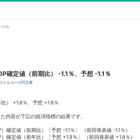
1.1％
P確定値（前期比） -1.1％、予想 -1.1％
ロドル
ユーロ円
主要
） +1.8％、予想 +1.8％
した内容が下記の経済指標の結果です。
）確定値（前期比）〔予想 -1.1％〕 （前回発表値 -1.1％）
）確定値（前年比）〔予想 +1.8％〕 （前回発表値 +1.8％）