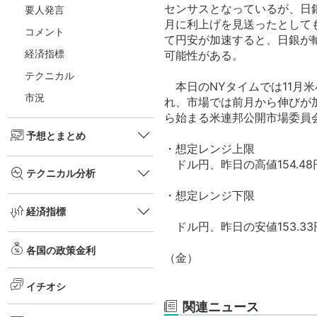
センサスとなっているが、日
要人発言
月に利上げを見送ったとして
コメント
て円安が加速すると、日銀が
経済指標
可能性がある。
テクニカル
本日のNYタイムでは11月
市況
れ、市場では前月から伸びが
ら始まる米連邦公開市場委員
予想とまとめ
・想定レンジ上限
ドル円、昨日の高値154.48円
テクニカル分析
・想定レンジ下限
経済指標
ドル円、昨日の安値153.33
各国の政策金利
（金）
イチオシ
関連ニュース