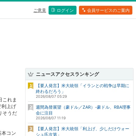
ご意見
ログイン
会員サービスのご案内
ニュースアクセスランキング
【要人発言】米大統領「イランとの戦争は早期に
終わるだろう」
2026/08/07 05:29
本日これま
で利上げ
週間為替展望（豪ドル／ZAR）-豪ドル、RBA理事
りそうだ
会に注目
2026/08/07 11:19
【要人発言】米大統領「利上げ、少しだけウォー
基本コン
シュ氏次第」