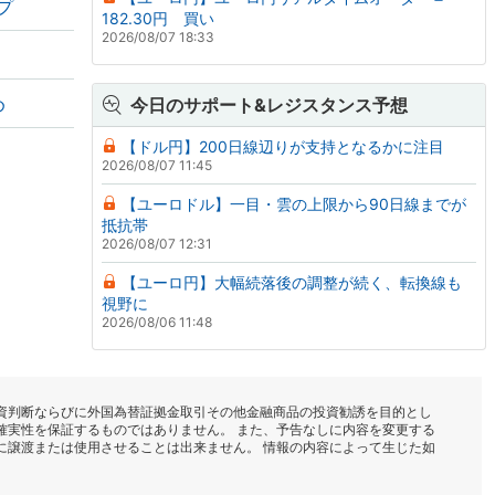
プ
182.30円 買い
2026/08/07 18:33
め
今日のサポート&レジスタンス予想
【ドル円】200日線辺りが支持となるかに注目
2026/08/07 11:45
【ユーロドル】一目・雲の上限から90日線までが
抵抗帯
2026/08/07 12:31
【ユーロ円】大幅続落後の調整が続く、転換線も
視野に
2026/08/06 11:48
資判断ならびに外国為替証拠金取引その他金融商品の投資勧誘を目的とし
確実性を保証するものではありません。 また、予告なしに内容を変更する
に譲渡または使用させることは出来ません。 情報の内容によって生じた如