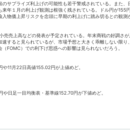
銀のサプライズ利上げの可能性も若干警戒されている。また、
も来年１月の利上げ観測は根強く残されている。ドル円が155
輸入物価上昇リスクを念頭に早期の利上げに踏み切るとの観測
米小売売上高などの発表が予定されている。年末商戦の好調さが
加速すると見られているが、市場予想と大きく乖離しない限り
会（FOMC）での利下げ思惑への影響は見られないだろう。
や11月22日高値155.02円が上値めど。
円や日足一目均衡表・基準線152.70円が下値めど。