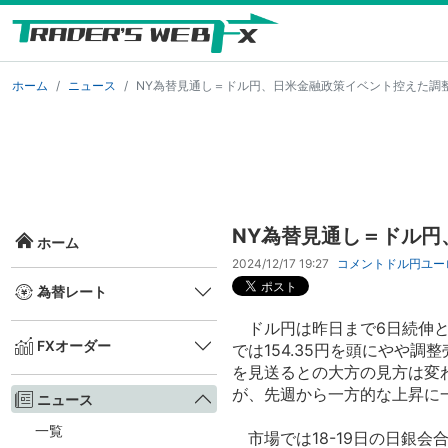
ホーム
ニュース
NY為替見通し＝ドル円、日米金融政策イベント控えた調
NY為替見通し＝ドル
ホーム
2024/12/17 19:27
コメント
ドル円
ユー
為替レート
ドル円は昨日まで6日続伸と15
FXオーダー
では154.35円を頭にやや
を見送るとの大方の見方は変
が、先週から一方的な上昇に
ニュース
一覧
市場では18-19日の日銀会