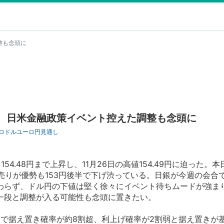
整も念頭に
円、日米金融政策イベント控えた調整も念頭に
ロドル
ユーロ円
見通し
4.48円まで上昇し、11月26日の高値154.49円に迫った。
調整売りが優勢も153円後半で下げ渋っている。日銀が今週の会合
わらず、ドル円の下値は堅く徐々にイベント待ちムードが強ま
一段と調整が入る可能性も念頭に置きたい。
合で据え置き確率が約8割超、利上げ確率が2割弱と据え置きが