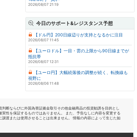
2026/08/07 21:19
今日のサポート&レジスタンス予想
【ドル円】200日線辺りが支持となるかに注目
2026/08/07 11:45
【ユーロドル】一目・雲の上限から90日線までが
抵抗帯
2026/08/07 12:31
【ユーロ円】大幅続落後の調整が続く、転換線も
視野に
2026/08/06 11:48
資判断ならびに外国為替証拠金取引その他金融商品の投資勧誘を目的とし
確実性を保証するものではありません。 また、予告なしに内容を変更する
に譲渡または使用させることは出来ません。 情報の内容によって生じた如