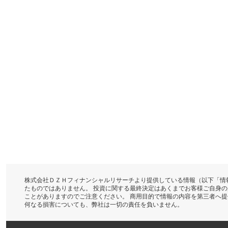
株式会社ＤＺＨフィナンシャルリサーチより提供している情報（以下「情
たものではありません。 投資に関する最終決定はあくまでお客様ご自身
ことがありますのでご注意ください。 商用目的で情報の内容を第三者へ
何なる損害についても、弊社は一切の責任を負いません。