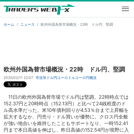
ホーム
ニュース
欧州外国為替市場概況・22時 ドル円、堅調
欧州外国為替市場概況・22時 ドル円、堅調
2025/02/11 22:07
市況等
ドル円
ユーロドル
ユーロ円
概況
11日の欧州外国為替市場でドル円は堅調。22時時点では
152.37円と20時時点（152.13円）と比べて24銭程度のド
ル高水準だった。米10年債利回りが4.53％台まで上昇幅を
拡大するなか、円売り・ドル買いが優勢に。クロス円全般
が強い地合いを維持したこともサポートなり、一時152.41
円まで本日高値を伸ばし、昨日高値の152.54円が視野に入