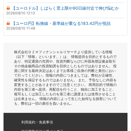
【ユーロドル】しばらく雲上限や90日線付近で伸び悩むか
2026/08/10 12:13
【ユーロ円】転換線・基準線が重なる183.42円が抵抗
2026/08/10 11:48
株式会社ＤＺＨフィナンシャルリサーチより提供している情報
（以下「情報」といいます。）は、 情報提供を目的とするもので
あり、特定通貨の売買や、投資判断ならびに外国為替証拠金取引
その他金融商品の投資勧誘を目的としたものではありません。 投
資に関する最終決定はあくまでお客様ご自身の判断と責任におい
て行ってください。情報の内容につきましては、弊社が正確性、
確実性を保証するものではありません。 また、予告なしに内容を
変更することがありますのでご注意ください。 商用目的で情報の
内容を第三者へ提供、再配信を行うこと、独自に加工すること、
複写もしくは加工したものを第三者に譲渡または使用させること
は出来ません。 情報の内容によって生じた如何なる損害について
も、弊社は一切の責任を負いません。
利用規約・免責事項