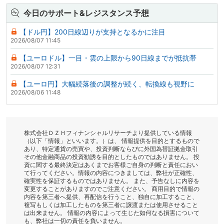
今日のサポート&レジスタンス予想
【ドル円】200日線辺りが支持となるかに注目
2026/08/07 11:45
【ユーロドル】一目・雲の上限から90日線までが抵抗帯
2026/08/07 12:31
【ユーロ円】大幅続落後の調整が続く、転換線も視野に
2026/08/06 11:48
株式会社ＤＺＨフィナンシャルリサーチより提供している情報
（以下「情報」といいます。）は、 情報提供を目的とするもので
あり、特定通貨の売買や、投資判断ならびに外国為替証拠金取引
その他金融商品の投資勧誘を目的としたものではありません。 投
資に関する最終決定はあくまでお客様ご自身の判断と責任におい
て行ってください。情報の内容につきましては、弊社が正確性、
確実性を保証するものではありません。 また、予告なしに内容を
変更することがありますのでご注意ください。 商用目的で情報の
内容を第三者へ提供、再配信を行うこと、独自に加工すること、
複写もしくは加工したものを第三者に譲渡または使用させること
は出来ません。 情報の内容によって生じた如何なる損害について
も、弊社は一切の責任を負いません。