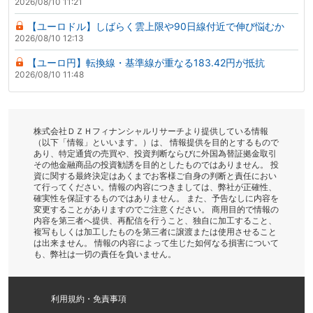
2026/08/10 11:21
【ユーロドル】しばらく雲上限や90日線付近で伸び悩むか
2026/08/10 12:13
【ユーロ円】転換線・基準線が重なる183.42円が抵抗
2026/08/10 11:48
株式会社ＤＺＨフィナンシャルリサーチより提供している情報
（以下「情報」といいます。）は、 情報提供を目的とするもので
あり、特定通貨の売買や、投資判断ならびに外国為替証拠金取引
その他金融商品の投資勧誘を目的としたものではありません。 投
資に関する最終決定はあくまでお客様ご自身の判断と責任におい
て行ってください。情報の内容につきましては、弊社が正確性、
確実性を保証するものではありません。 また、予告なしに内容を
変更することがありますのでご注意ください。 商用目的で情報の
内容を第三者へ提供、再配信を行うこと、独自に加工すること、
複写もしくは加工したものを第三者に譲渡または使用させること
は出来ません。 情報の内容によって生じた如何なる損害について
も、弊社は一切の責任を負いません。
利用規約・免責事項